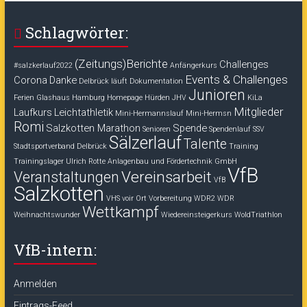
Schlagwörter:
(Zeitungs)Berichte
Challenges
#salzkerlauf2022
Anfängerkurs
Events & Challenges
Corona
Danke
Delbrück läuft
Dokumentation
Junioren
Ferien
Glashaus
Hamburg
Homepage
Hürden
JHV
KiLa
Mitglieder
Laufkurs
Leichtathletik
Mini-Hermannslauf
Mini-Hermsn
Romi
Salzkotten Marathon
Spende
Senioren
Spendenlauf
SSV
Sälzerlauf
Talente
Stadtsportverband Delbrück
Training
Trainingslager
Ulrich Rotte Anlagenbau und Fördertechnik GmbH
VfB
Vereinsarbeit
Veranstaltungen
VfB
Salzkotten
VHS voir Ort
Vorbereitung
WDR2
WDR
Wettkampf
Weihnachtswunder
Wiedereinsteigerkurs
WoldTriathlon
VfB-intern:
Anmelden
Eintrags-Feed