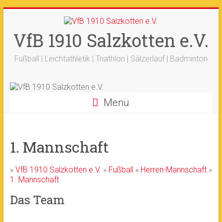
Zum
+++ 21-03. -
33. Sälzerlauf
+++
Inhalt
Ergebnisse
+++
Beitrag vom saelzer.tv
springen
VfB 1910 Salzkotten e.V.
Ok!
ist online
+++
Fotos sind online
+++
+++ 18.-19.04. -
Werfertage
+++
Fußball | Leichtathletik | Triathlon | Sälzerlauf | Badminton
Menü
1. Mannschaft
»
VfB 1910 Salzkotten e.V.
»
Fußball
»
Herren-Mannschaft
»
1. Mannschaft
Das Team