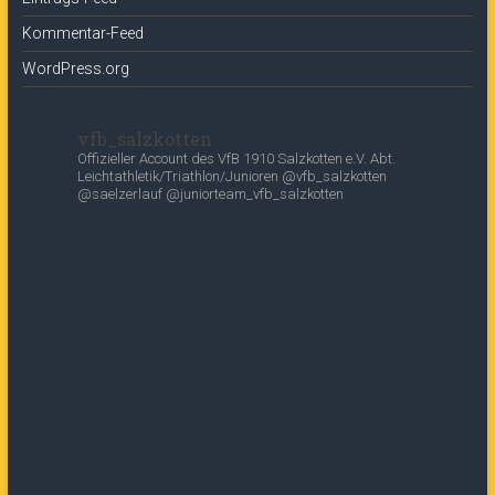
Kommentar-Feed
WordPress.org
vfb_salzkotten
Offizieller Account des
VfB 1910 Salzkotten e.V.
Abt.
Leichtathletik/Triathlon/Junioren
@vfb_salzkotten
@saelzerlauf
@juniorteam_vfb_salzkotten