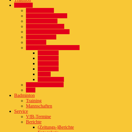
Sälzerlauf
Ausschreibung
raceresult-Anmeldung
Teilnehmer 2025
Streckenvermessung
Veranstaltungshinweise
Straßensperrung
Ergebnisse
Impressionen des Sälzerlaufs
Fotos 2026
Fotos 2025
Fotos 2022
Fotos 2021
Videos
Interviewserie
#salzerlaufchallenge
FAQ
Badminton
Training
Mannschaften
Service
VfB-Termine
Berichte
(Zeitungs-)Berichte