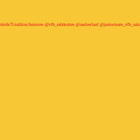
hletik/Triathlon/Junioren
@vfb_salzkotten
@saelzerlauf
@juniorteam_vfb_salz