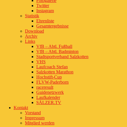
Fotogalerie
Twitter
Instagram
Statistik
Ehrenliste
Gesamtergebnisse
Download
Archiv
Links
VfB – Abtl. Fußball
VfB – Abtl. Badminton
Stadtsportverband Salzkotten
VHS
Laufcoach Stefan
Salzkotten Marathon
Hochstift-Cup
FLVW-Paderborn
raceresult
Guidenetzwerk
Laufkalender
SÄLZER.TV
Kontakt
Vorstand
Impressum
Mitglied werden