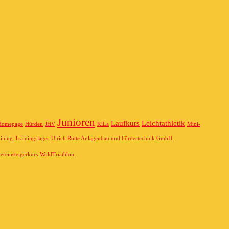
Junioren
Laufkurs
Leichtathletik
Homepage
Hürden
JHV
KiLa
Mini-
ining
Trainingslager
Ulrich Rotte Anlagenbau und Fördertechnik GmbH
ereinsteigerkurs
WoldTriathlon