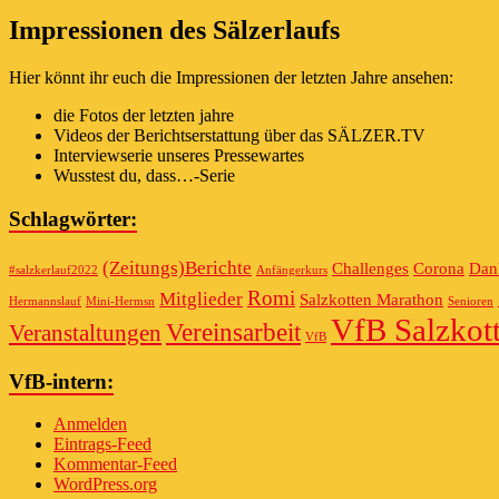
Impressionen des Sälzerlaufs
Hier könnt ihr euch die Impressionen der letzten Jahre ansehen:
die Fotos der letzten jahre
Videos der Berichtserstattung über das SÄLZER.TV
Interviewserie unseres Pressewartes
Wusstest du, dass…-Serie
Schlagwörter:
(Zeitungs)Berichte
Challenges
Corona
Dan
#salzkerlauf2022
Anfängerkurs
Romi
Mitglieder
Salzkotten Marathon
Hermannslauf
Mini-Hermsn
Senioren
VfB Salzkot
Vereinsarbeit
Veranstaltungen
VfB
VfB-intern:
Anmelden
Eintrags-Feed
Kommentar-Feed
WordPress.org