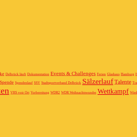
Events & Challenges
ke
Delbrück läuft
Dokumentation
Ferien
Glashaus
Hamburg
Sälzerlauf
Talente
Spende
Spendenlauf
SSV
Stadtsportverband Delbrück
Tra
ten
Wettkampf
VHS voir Ort
Vorbereitung
WDR2
WDR Weihnachtswunder
Wied