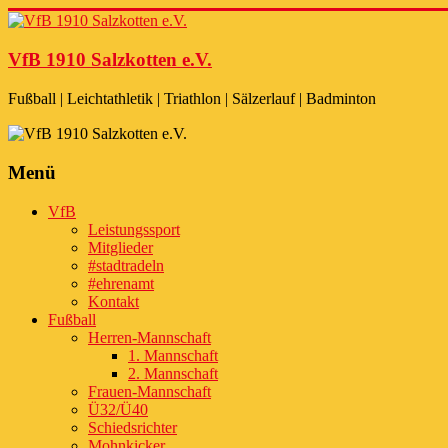
Zum
Inhalt
+++ 21-03. -
33. Sälzerlauf
+
springen
VfB 1910 Salzkotten e.V.
Fußball | Leichtathletik | Triathlon | Sälzerlauf | Badminton
Menü
VfB
Leistungssport
Mitglieder
#stadtradeln
#ehrenamt
Kontakt
Fußball
Herren-Mannschaft
1. Mannschaft
2. Mannschaft
Frauen-Mannschaft
Ü32/Ü40
Schiedsrichter
Mohnkicker