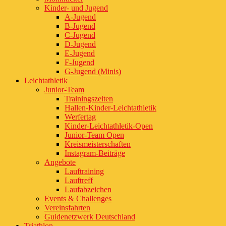
Kinder- und Jugend
A-Jugend
B-Jugend
C-Jugend
D-Jugend
E-Jugend
F-Jugend
G-Jugend (Minis)
Leichtathletik
Junior-Team
Trainingszeiten
Hallen-Kinder-Leichtathletik
Werfertag
Kinder-Leichtathletik-Open
Junior-Team Open
Kreismeisterschaften
Instagram-Beiträge
Angebote
Lauftraining
Lauftreff
Laufabzeichen
Events & Challenges
Vereinsfahrten
Guidenetzwerk Deutschland
Triathlon