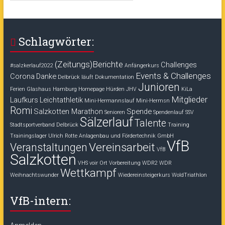
Schlagwörter:
(Zeitungs)Berichte
Challenges
#salzkerlauf2022
Anfängerkurs
Events & Challenges
Corona
Danke
Delbrück läuft
Dokumentation
Junioren
Ferien
Glashaus
Hamburg
Homepage
Hürden
JHV
KiLa
Mitglieder
Laufkurs
Leichtathletik
Mini-Hermannslauf
Mini-Hermsn
Romi
Salzkotten Marathon
Spende
Senioren
Spendenlauf
SSV
Sälzerlauf
Talente
Stadtsportverband Delbrück
Training
Trainingslager
Ulrich Rotte Anlagenbau und Fördertechnik GmbH
VfB
Vereinsarbeit
Veranstaltungen
VfB
Salzkotten
VHS voir Ort
Vorbereitung
WDR2
WDR
Wettkampf
Weihnachtswunder
Wiedereinsteigerkurs
WoldTriathlon
VfB-intern: