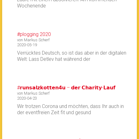
Wochenende
#plogging 2020
von Markus Scherf
2020-05-19
Verrücktes Deutsch, so ist das aber in der digitalen
Welt: Lass Detlev hat während der
#𝗿𝘂𝗻𝘀𝗮𝗹𝘇𝗸𝗼𝘁𝘁𝗲𝗻𝟰𝘂 – 𝗱𝗲𝗿 𝗖𝗵𝗮𝗿𝗶𝘁𝘆-𝗟𝗮𝘂𝗳
von Markus Scherf
2020-04-23
Wir trotzen Corona und möchten, dass Ihr auch in
der eventfreien Zeit fit und gesund