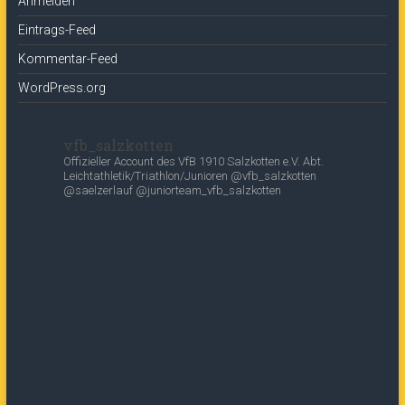
Anmelden
Eintrags-Feed
Kommentar-Feed
WordPress.org
vfb_salzkotten
Offizieller Account des
VfB 1910 Salzkotten e.V.
Abt.
Leichtathletik/Triathlon/Junioren
@vfb_salzkotten
@saelzerlauf
@juniorteam_vfb_salzkotten