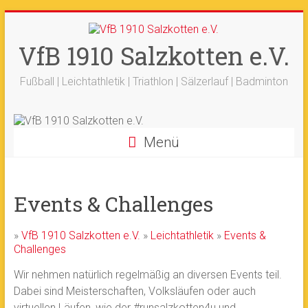
Zum
+++ 21-03. -
33. Sälzerlauf
+++
Inhalt
Ergebnisse
+++
Beitrag vom saelzer.tv
springen
VfB 1910 Salzkotten e.V.
Ok!
ist online
+++
Fotos sind online
+++
+++ 18.-19.04. -
Werfertage
+++
Fußball | Leichtathletik | Triathlon | Sälzerlauf | Badminton
Menü
Events & Challenges
»
VfB 1910 Salzkotten e.V.
»
Leichtathletik
»
Events &
Challenges
Wir nehmen natürlich regelmäßig an diversen Events teil.
Dabei sind Meisterschaften, Volksläufen oder auch
virtuellen Läufen, wie der #runsalzkotten4u und