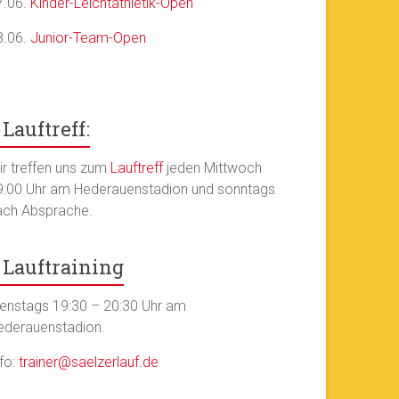
7.06.
Kinder-Leichtathletik-Open
8.06.
Junior-Team-Open
Lauftreff:
ir treffen uns zum
Lauftreff
jeden Mittwoch
9:00 Uhr am Hederauenstadion und sonntags
ach Absprache.
Lauftraining
ienstags 19:30 – 20:30 Uhr am
ederauenstadion.
nfo:
trainer@saelzerlauf.de