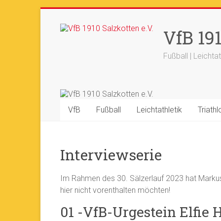
Zum
Inhalt
+++ 21-03. -
33. Sälzerlauf
+
VfB 191
springen
Fußball | Leichtat
VfB
Fußball
Leichtathletik
Triathl
Interviewserie
Im Rahmen des 30. Sälzerlauf 2023 hat Markus 
hier nicht vorenthalten möchten!
01 -VfB-Urgestein Elfie 