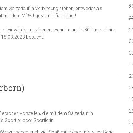
2
dem Sälzerlauf in Verbindung stehen; entweder als
nt mit dem VfB-Urgestein Elfie Hüther!
2
nd wir würden uns freuen, wenn ihr uns in 30 Tagen beim
0
m 18.03.2023 besucht!
0
09
1
2
erborn)
2
1
2
rsonen vorstellen, die mit dem Sälzerlauf in
s Sportler oder Sportlerin.
0
Wir wünschen euch viel Spaß mit dieser Interview-Serie.