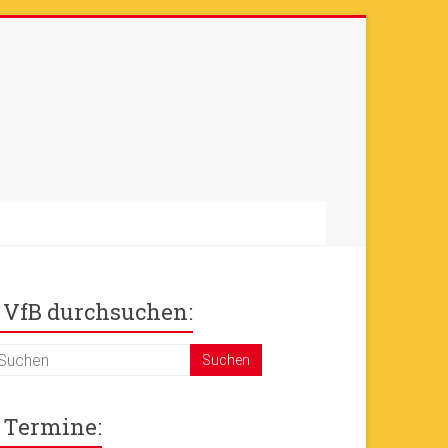
otos sind online
+++
Ok!
VfB durchsuchen:
Termine: