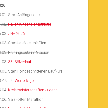
026
3.01. Start Anfängerlaufkurs
1.02.
Hallen Kinderleichtathletik
6.03.
JHV 2026
.03. Start Laufkurs mit Plan
4.03. Frühlingsputz im Stadion
1.03.
33. Sälzerlauf
3.03. Start Fortgeschrittenen Laufkurs
8.-19.04.
Werfertage
6.04.
Kreismeisterschaften Jugend
7.06. Salzkotten Marathon