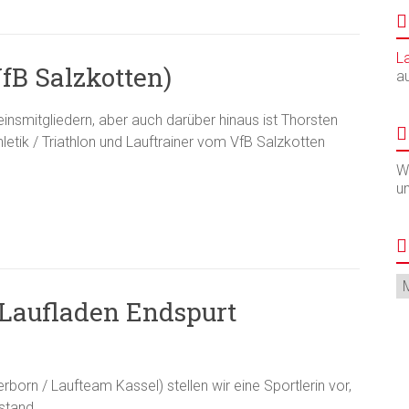
L
fB Salzkotten)
a
nsmitgliedern, aber auch darüber hinaus ist Thorsten
hletik / Triathlon und Lauftrainer vom VfB Salzkotten
Wi
u
Ar
(Laufladen Endspurt
born / Laufteam Kassel) stellen wir eine Sportlerin vor,
stand.