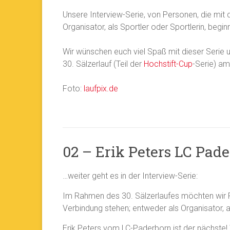
Unsere Interview-Serie, von Personen, die mit 
Organisator, als Sportler oder Sportlerin, begin
Wir wünschen euch viel Spaß mit dieser Serie u
30. Sälzerlauf (Teil der
Hochstift-Cup
-Serie) a
Foto:
laufpix.de
02 – Erik Peters LC Pad
…weiter geht es in der Interview-Serie:
Im Rahmen des 30. Sälzerlaufes möchten wir Pe
Verbindung stehen; entweder als Organisator, al
Erik Peters vom LC-Paderborn ist der nächste! 