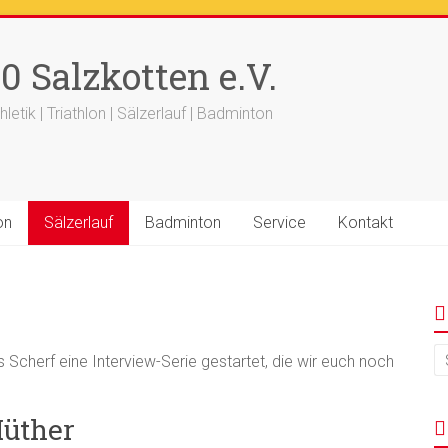
++
Ergebnisse
+++
Beitrag vom saelzer.tv ist online
+++
F
0 Salzkotten e.V.
+++ 18.-19.04. -
Werfertage
+++
hletik | Triathlon | Sälzerlauf | Badminton
on
Sälzerlauf
Badminton
Service
Kontakt
Scherf eine Interview-Serie gestartet, die wir euch noch
Hüther