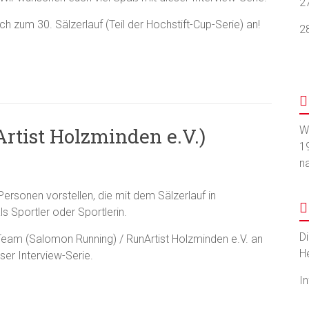
2
h zum 30. Sälzerlauf (Teil der Hochstift-Cup-Serie) an!
2
rtist Holzminden e.V.)
W
1
n
rsonen vorstellen, die mit dem Sälzerlauf in
s Sportler oder Sportlerin.
D
eam (Salomon Running) / RunArtist Holzminden e.V. an
H
ser Interview-Serie.
I