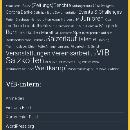
(Zeitungs)Berichte
Challenges
#salzkerlauf2022
Anfängerkurs
Events & Challenges
Corona
Danke
Delbrück läuft
Dokumentation
Junioren
Ferien
Glashaus
Hamburg
Homepage
Hürden
JHV
KiLa
Mitglieder
Laufkurs
Leichtathletik
Mini-Hermannslauf
Mini-Hermsn
Romi
Salzkotten Marathon
Spende
Senioren
Spendenlauf
SSV
Sälzerlauf
Talente
Stadtsportverband Delbrück
Training
Trainingslager
Ulrich Rotte Anlagenbau und Fördertechnik GmbH
VfB
Vereinsarbeit
Veranstaltungen
VfB
Salzkotten
VHS voir Ort
Vorbereitung
WDR2
WDR
Wettkampf
Weihnachtswunder
Wiedereinsteigerkurs
WoldTriathlon
VfB-intern:
Anmelden
Eintrags-Feed
Kommentar-Feed
WordPress.org