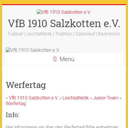
Zum
+++ 21-03. -
33. Sälzerlauf
+++
Inhalt
Ergebnisse
+++
Beitrag vom saelzer.tv
springen
VfB 1910 Salzkotten e.V.
Ok!
ist online
+++
Fotos sind online
+++
+++ 18.-19.04. -
Werfertage
+++
Fußball | Leichtathletik | Triathlon | Sälzerlauf | Badminton
Menü
Werfertag
»
VfB 1910 Salzkotten e.V.
»
Leichtathletik
»
Junior-Team
»
Werfertag
Info:
Hier informieren wir über den Werfertag! Bitte entnehmen