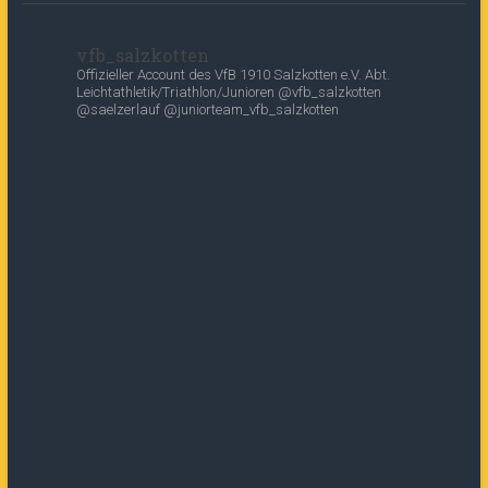
vfb_salzkotten
Offizieller Account des
VfB 1910 Salzkotten e.V.
Abt.
Leichtathletik/Triathlon/Junioren
@vfb_salzkotten
@saelzerlauf
@juniorteam_vfb_salzkotten