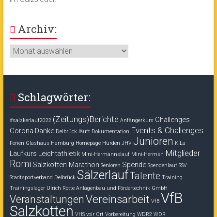
Archiv:
Archiv:
Schlagwörter:
(Zeitungs)Berichte
Challenges
#salzkerlauf2022
Anfängerkurs
Events & Challenges
Corona
Danke
Delbrück läuft
Dokumentation
Junioren
Ferien
Glashaus
Hamburg
Homepage
Hürden
JHV
KiLa
Mitglieder
Laufkurs
Leichtathletik
Mini-Hermannslauf
Mini-Hermsn
Romi
Salzkotten Marathon
Spende
Senioren
Spendenlauf
SSV
Sälzerlauf
Talente
Stadtsportverband Delbrück
Training
Trainingslager
Ulrich Rotte Anlagenbau und Fördertechnik GmbH
VfB
Vereinsarbeit
Veranstaltungen
VfB
Salzkotten
VHS voir Ort
Vorbereitung
WDR2
WDR