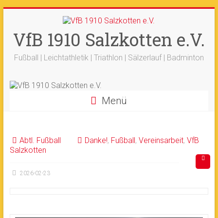
Zum
+++ 21-03. -
33. Sälzerlauf
+++
Inhalt
Ergebnisse
+++
Beitrag vom saelzer.tv
springen
VfB 1910 Salzkotten e.V.
Ok!
ist online
+++
Fotos sind online
+++
+++ 18.-19.04. -
Werfertage
+++
Fußball | Leichtathletik | Triathlon | Sälzerlauf | Badminton
Menü
Abtl. Fußball
Danke!
,
Fußball
,
Vereinsarbeit
,
VfB
Salzkotten
2026-02-23