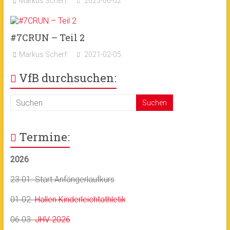
Markus Scherf
2025-06-02
#7CRUN – Teil 2
Markus Scherf
2021-02-05
VfB durchsuchen:
Termine:
2026
23.01. Start Anfängerlaufkurs
01.02.
Hallen Kinderleichtathletik
06.03.
JHV 2026