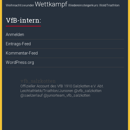
Wettkampf
Weihnachtswunder
Wiedereinsteigerkurs
WoldTriathlon
VfB-intern:
Anmelden
Eintrags-Feed
Kommentar-Feed
WordPress.org
vfb_salzkotten
Offizieller Account des
VfB 1910 Salzkotten e.V.
Abt.
Leichtathletik/Triathlon/Junioren
@vfb_salzkotten
@saelzerlauf
@juniorteam_vfb_salzkotten