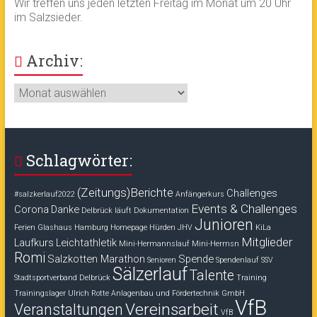
Wir treffen uns jeden letzten Freitag im Monat um 20 Uhr
im Salzsieder.
Archiv:
Archiv:
Schlagwörter:
(Zeitungs)Berichte
Challenges
#salzkerlauf2022
Anfängerkurs
Events & Challenges
Corona
Danke
Delbrück läuft
Dokumentation
Junioren
Ferien
Glashaus
Hamburg
Homepage
Hürden
JHV
KiLa
Mitglieder
Laufkurs
Leichtathletik
Mini-Hermannslauf
Mini-Hermsn
Romi
Salzkotten Marathon
Spende
Senioren
Spendenlauf
SSV
Sälzerlauf
Talente
Stadtsportverband Delbrück
Training
Trainingslager
Ulrich Rotte Anlagenbau und Fördertechnik GmbH
VfB
Vereinsarbeit
Veranstaltungen
VfB