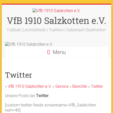
Zum
+++ 21-03. -
33. Sälzerlauf
+++
Inhalt
Ergebnisse
+++
Beitrag vom saelzer.tv
springen
VfB 1910 Salzkotten e.V.
Ok!
ist online
+++
Fotos sind online
+++
+++ 18.-19.04. -
Werfertage
+++
Fußball | Leichtathletik | Triathlon | Sälzerlauf | Badminton
Menü
Twitter
»
VfB 1910 Salzkotten e.V.
»
Service
»
Berichte
»
Twitter
Unsere Posts bei
Twitter
:
[custom-twitter-feeds screenname=VfB_Salzkotten
num=40]