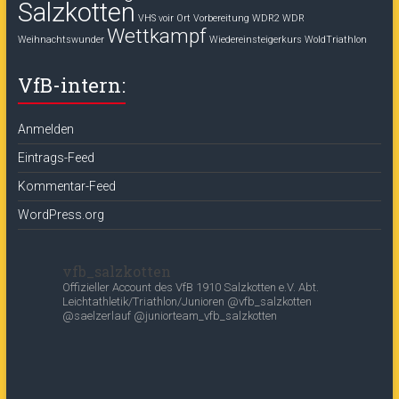
Salzkotten
VHS voir Ort
Vorbereitung
WDR2
WDR
Wettkampf
Weihnachtswunder
Wiedereinsteigerkurs
WoldTriathlon
VfB-intern:
Anmelden
Eintrags-Feed
Kommentar-Feed
WordPress.org
vfb_salzkotten
Offizieller Account des
VfB 1910 Salzkotten e.V.
Abt.
Leichtathletik/Triathlon/Junioren
@vfb_salzkotten
@saelzerlauf
@juniorteam_vfb_salzkotten