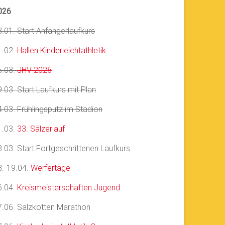
026
3.01. Start Anfängerlaufkurs
1.02.
Hallen Kinderleichtathletik
6.03.
JHV 2026
.03. Start Laufkurs mit Plan
4.03. Frühlingsputz im Stadion
1.03.
33. Sälzerlauf
3.03. Start Fortgeschrittenen Laufkurs
8.-19.04.
Werfertage
6.04.
Kreismeisterschaften Jugend
7.06. Salzkotten Marathon