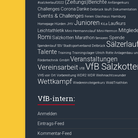
(Zeitungs)Berichte
#salzkerlauf2022
Anfängerkurs
Challenges
Corona
Danke
Delbrück läuft
Dokumentation
Events & Challenges
Ferien
Glashaus
Hamburg
Junioren
Laufkurs
Homepage
Hürden
JHV
KiLa
Mitglied
Leichtathletik
Mini-Hermannslauf
Mini-Hermsn
Romi
Salzkotten Marathon
Spende
Senioren
Sälzerlau
Spendenlauf
SSV
Stadtsportverband Delbrück
Talente
Training
Trainingslager
Ulrich Rotte Anlagenbau u
Veranstaltungen
Fördertechnik GmbH
VfB Salzkotte
Vereinsarbeit
VfB
VHS voir Ort
Vorbereitung
WDR2
WDR Weihnachtswunder
Wettkampf
Wiedereinsteigerkurs
WoldTriathlon
VfB-intern:
Anmelden
Eintrags-Feed
Kommentar-Feed