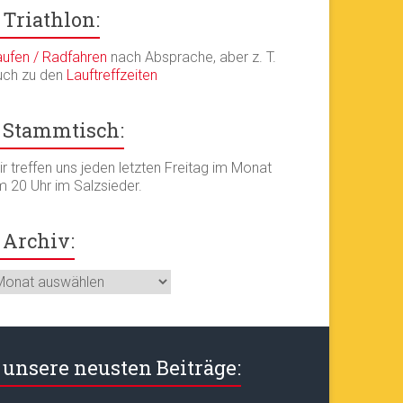
Triathlon:
aufen / Radfahren
nach Absprache, aber z. T.
uch zu den
Lauftreffzeiten
Stammtisch:
r treffen uns jeden letzten Freitag im Monat
m 20 Uhr im Salzsieder.
Archiv:
chiv:
unsere neusten Beiträge: