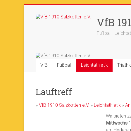
Zum
Inhalt
+++ 21-03. -
33. Sälzerlauf
+
VfB 191
springen
Fußball | Leichtat
VfB
Fußball
Leichtathletik
Triathl
Lauftreff
»
VfB 1910 Salzkotten e.V.
»
Leichtathletik
»
An
Wir bieten z
Mittwochs
1
am Hederaue