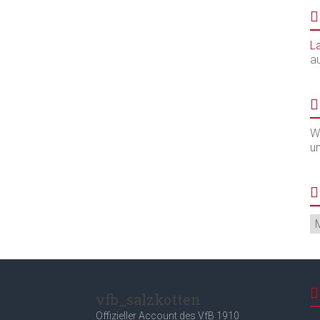
L
a
Wi
u
Ar
vfb_salzkotten
Offizieller Account des
VfB 1910