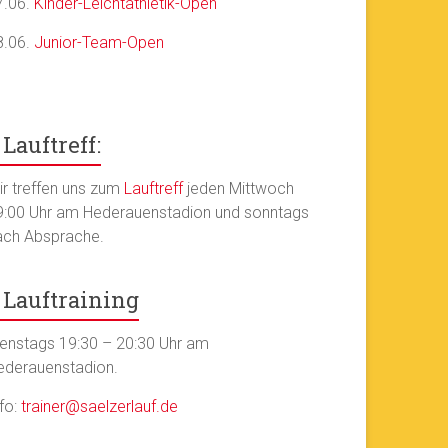
7.06.
Kinder-Leichtathletik-Open
8.06.
Junior-Team-Open
Lauftreff:
ir treffen uns zum
Lauftreff
jeden Mittwoch
9:00 Uhr am Hederauenstadion und sonntags
ach Absprache.
Lauftraining
ienstags 19:30 – 20:30 Uhr am
ederauenstadion.
nfo:
trainer@saelzerlauf.de