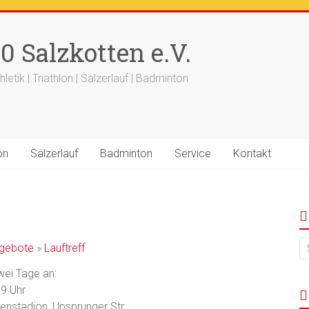
++
Ergebnisse
+++
Beitrag vom saelzer.tv ist online
+++
F
0 Salzkotten e.V.
+++ 18.-19.04. -
Werfertage
+++
hletik | Triathlon | Sälzerlauf | Badminton
on
Sälzerlauf
Badminton
Service
Kontakt
gebote
»
Lauftreff
wei Tage an:
9 Uhr
nstadion, Upsprunger Str.