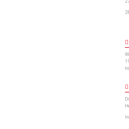
2
2
W
1
n
D
H
I