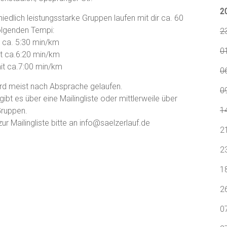
2
hiedlich leistungsstarke Gruppen laufen mit dir ca. 60
olgenden Tempi:
2
t ca. 5:30 min/km
0
it ca.6:20 min/km
mit ca.7:00 min/km
0
rd meist nach Absprache gelaufen.
09
gibt es über eine Mailingliste oder mittlerweile über
1
ruppen.
r Mailingliste bitte an info@saelzerlauf.de
2
2
1
2
0