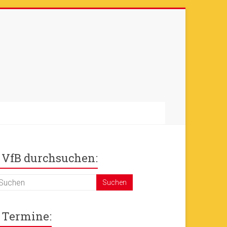
otos sind online
+++
Ok!
VfB durchsuchen:
Termine: