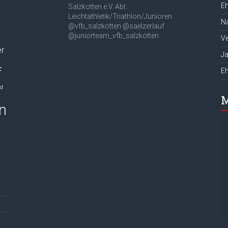
Eh
Salzkotten e.V.
Abt.
Leichtathletik/Triathlon/Junioren
Na
@vfb_salzkotten
@saelzerlauf
@juniorteam_vfb_salzkotten
Ve
er
J
f
E
nd
M
n