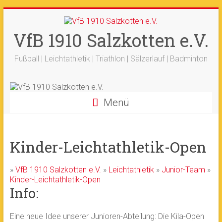
Zum
+++ 21-03. -
33. Sälzerlauf
+++
Inhalt
Ergebnisse
+++
Beitrag vom saelzer.tv
springen
VfB 1910 Salzkotten e.V.
Ok!
ist online
+++
Fotos sind online
+++
+++ 18.-19.04. -
Werfertage
+++
Fußball | Leichtathletik | Triathlon | Sälzerlauf | Badminton
Menü
Kinder-Leichtathletik-Open
»
VfB 1910 Salzkotten e.V.
»
Leichtathletik
»
Junior-Team
»
Kinder-Leichtathletik-Open
Info:
Eine neue Idee unserer Junioren-Abteilung: Die Kila-Open