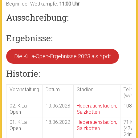
Beginn der Wettkämpfe:
11:00 Uhr
Ausschreibung:
Ergebnisse:
Die KiLa-Open-Ergebnisse 2023 als *.pdf
Historie:
Veranstaltung
Datum
Stadion
Teilne
(w/m)
02. KiLa
10.06.2023
Hederauenstadion,
108 Ki
Open
Salzkotten
01. KiLa
18.06.2022
Hederauenstadion,
71 Kin
Open
Salzkotten
(47w /
24m)