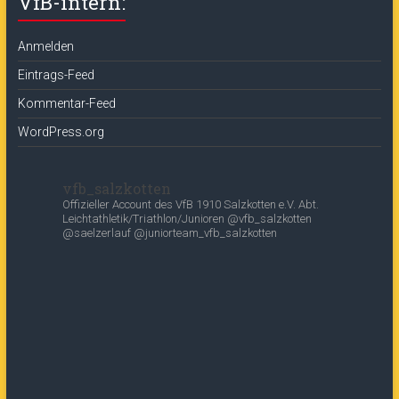
VfB-intern:
Anmelden
Eintrags-Feed
Kommentar-Feed
WordPress.org
vfb_salzkotten
Offizieller Account des
VfB 1910 Salzkotten e.V.
Abt.
Leichtathletik/Triathlon/Junioren
@vfb_salzkotten
@saelzerlauf
@juniorteam_vfb_salzkotten