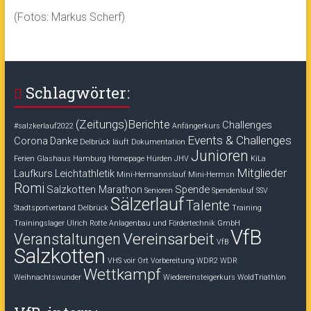
(Fotos: Markus Scherf)
Schlagwörter:
(Zeitungs)Berichte
Challenges
#salzkerlauf2022
Anfängerkurs
Events & Challenges
Corona
Danke
Delbrück läuft
Dokumentation
Junioren
Ferien
Glashaus
Hamburg
Homepage
Hürden
JHV
KiLa
Mitglieder
Laufkurs
Leichtathletik
Mini-Hermannslauf
Mini-Hermsn
Romi
Salzkotten Marathon
Spende
Senioren
Spendenlauf
SSV
Sälzerlauf
Talente
Stadtsportverband Delbrück
Training
Trainingslager
Ulrich Rotte Anlagenbau und Fördertechnik GmbH
VfB
Vereinsarbeit
Veranstaltungen
VfB
Salzkotten
VHS voir Ort
Vorbereitung
WDR2
WDR
Wettkampf
Weihnachtswunder
Wiedereinsteigerkurs
WoldTriathlon