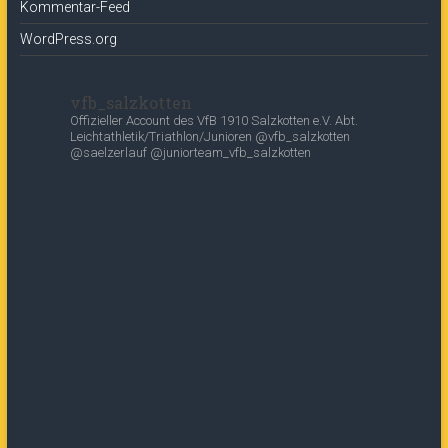
Kommentar-Feed
WordPress.org
vfb_salzkotten
Offizieller Account des
VfB 1910 Salzkotten e.V.
Abt.
Leichtathletik/Triathlon/Junioren
@vfb_salzkotten
@saelzerlauf
@juniorteam_vfb_salzkotten