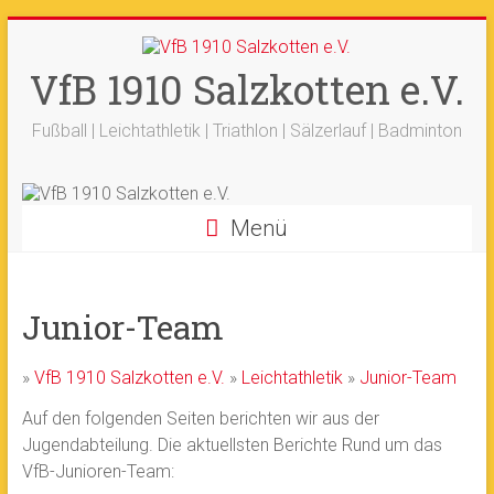
Zum
+++ 21-03. -
33. Sälzerlauf
+++
Inhalt
Ergebnisse
+++
Beitrag vom saelzer.tv
springen
VfB 1910 Salzkotten e.V.
Ok!
ist online
+++
Fotos sind online
+++
+++ 18.-19.04. -
Werfertage
+++
Fußball | Leichtathletik | Triathlon | Sälzerlauf | Badminton
Menü
Junior-Team
»
VfB 1910 Salzkotten e.V.
»
Leichtathletik
»
Junior-Team
Auf den folgenden Seiten berichten wir aus der
Jugendabteilung. Die aktuellsten Berichte Rund um das
VfB-Junioren-Team: