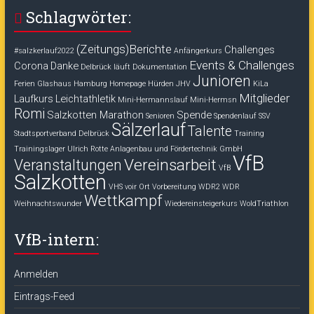
Schlagwörter:
(Zeitungs)Berichte
Challenges
#salzkerlauf2022
Anfängerkurs
Events & Challenges
Corona
Danke
Delbrück läuft
Dokumentation
Junioren
Ferien
Glashaus
Hamburg
Homepage
Hürden
JHV
KiLa
Mitglieder
Laufkurs
Leichtathletik
Mini-Hermannslauf
Mini-Hermsn
Romi
Salzkotten Marathon
Spende
Senioren
Spendenlauf
SSV
Sälzerlauf
Talente
Stadtsportverband Delbrück
Training
Trainingslager
Ulrich Rotte Anlagenbau und Fördertechnik GmbH
VfB
Vereinsarbeit
Veranstaltungen
VfB
Salzkotten
VHS voir Ort
Vorbereitung
WDR2
WDR
Wettkampf
Weihnachtswunder
Wiedereinsteigerkurs
WoldTriathlon
VfB-intern:
Anmelden
Eintrags-Feed