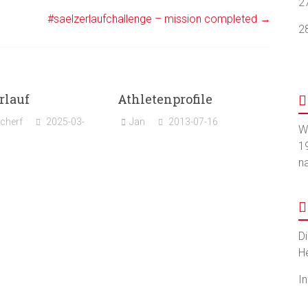
2
#saelzerlaufchallenge – mission completed
→
2
rlauf
Athletenprofile
cherf
2025-03-
Jan
2013-07-16
W
1
n
D
H
I