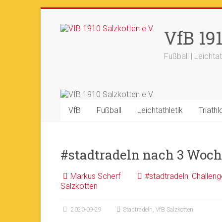
Zum
Inhalt
+++ 21-03. -
33. Sälzerlauf
+
VfB 191
springen
Fußball | Leichtat
VfB
Fußball
Leichtathletik
Triathl
#stadtradeln nach 3 Woc
Markus Scherf
#stadtradeln
,
Challeng
Salzkotten
2020-09-29
Stadtradeln
,
VfB Salzkotten