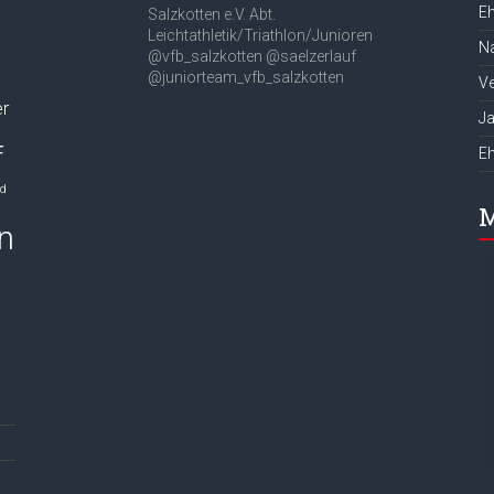
Eh
Salzkotten e.V.
Abt.
Leichtathletik/Triathlon/Junioren
Na
@vfb_salzkotten
@saelzerlauf
@juniorteam_vfb_salzkotten
Ve
er
J
f
E
nd
M
n