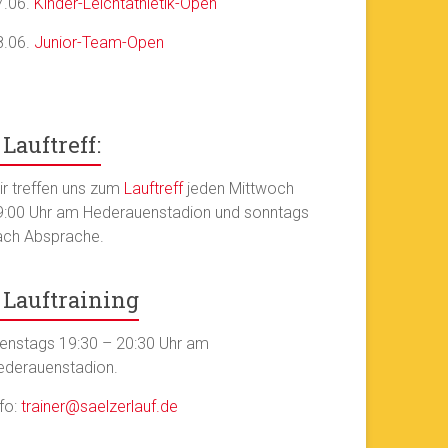
7.06.
Kinder-Leichtathletik-Open
8.06.
Junior-Team-Open
Lauftreff:
ir treffen uns zum
Lauftreff
jeden Mittwoch
9:00 Uhr am Hederauenstadion und sonntags
ach Absprache.
Lauftraining
ienstags 19:30 – 20:30 Uhr am
ederauenstadion.
nfo:
trainer@saelzerlauf.de