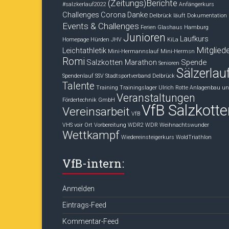
(Zeitungs)Berichte
#salzkerlauf2022
Anfängerkurs
Challenges
Corona
Danke
Delbrück läuft
Dokumentation
Events & Challenges
Ferien
Glashaus
Hamburg
Junioren
Laufkurs
Homepage
Hürden
JHV
KiLa
Mitglied
Leichtathletik
Mini-Hermannslauf
Mini-Hermsn
Romi
Salzkotten Marathon
Spende
Senioren
Sälzerlau
Spendenlauf
SSV
Stadtsportverband Delbrück
Talente
Training
Trainingslager
Ulrich Rotte Anlagenbau u
Veranstaltungen
Fördertechnik GmbH
VfB Salzkotte
Vereinsarbeit
VfB
VHS voir Ort
Vorbereitung
WDR2
WDR Weihnachtswunder
Wettkampf
Wiedereinsteigerkurs
WoldTriathlon
VfB-intern:
Anmelden
Eintrags-Feed
Kommentar-Feed