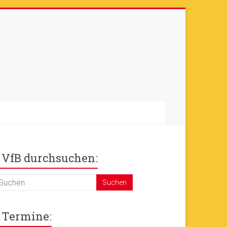
otos sind online
+++
Ok!
VfB durchsuchen:
Termine: