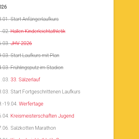
026
3.01. Start Anfängerlaufkurs
1.02.
Hallen Kinderleichtathletik
6.03.
JHV 2026
.03. Start Laufkurs mit Plan
4.03. Frühlingsputz im Stadion
1.03.
33. Sälzerlauf
3.03. Start Fortgeschrittenen Laufkurs
8.-19.04.
Werfertage
6.04.
Kreismeisterschaften Jugend
7.06. Salzkotten Marathon