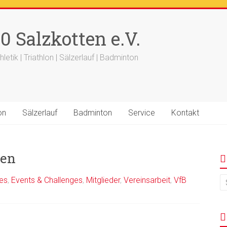
++
Ergebnisse
+++
Beitrag vom saelzer.tv ist online
+++
F
0 Salzkotten e.V.
+++ 18.-19.04. -
Werfertage
+++
hletik | Triathlon | Sälzerlauf | Badminton
on
Sälzerlauf
Badminton
Service
Kontakt
hen
es
,
Events & Challenges
,
Mitglieder
,
Vereinsarbeit
,
VfB