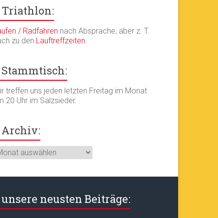
Triathlon:
aufen / Radfahren
nach Absprache, aber z. T.
uch zu den
Lauftreffzeiten
Stammtisch:
r treffen uns jeden letzten Freitag im Monat
m 20 Uhr im Salzsieder.
Archiv:
chiv:
unsere neusten Beiträge: