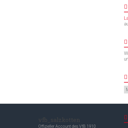
L
a
Wi
u
Ar
vfb_salzkotten
Offizieller Account des
VfB 1910