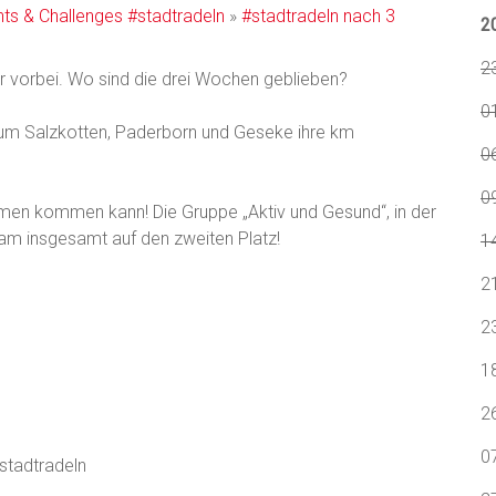
ts & Challenges
#stadtradeln
»
#stadtradeln nach 3
2
2
er vorbei. Wo sind die drei Wochen geblieben?
0
 um Salzkotten, Paderborn und Geseke ihre km
0
09
mmen kommen kann! Die Gruppe „Aktiv und Gesund“, in der
kam insgesamt auf den zweiten Platz!
1
2
2
1
2
0
stadtradeln