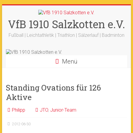
Zum
+++ 21-03. -
33. Sälzerlauf
+++
Inhalt
Ergebnisse
+++
Beitrag vom saelzer.tv
springen
VfB 1910 Salzkotten e.V.
Ok!
ist online
+++
Fotos sind online
+++
+++ 18.-19.04. -
Werfertage
+++
Fußball | Leichtathletik | Triathlon | Sälzerlauf | Badminton
Menü
Standing Ovations für 126
Aktive
Philipp
JTO
,
Junior-Team
2012-06-30