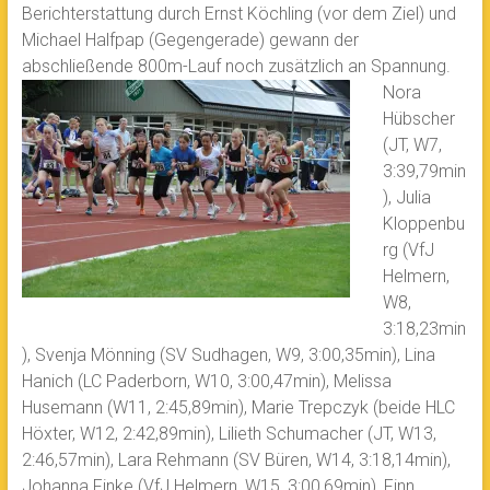
Berichterstattung durch Ernst Köchling (vor dem Ziel) und
Michael Halfpap (Gegengerade) gewann der
abschließende 800m-Lauf noch zusätzlich an Spannung.
Nora
Hübscher
(JT, W7,
3:39,79min
), Julia
Kloppenbu
rg (VfJ
Helmern,
W8,
3:18,23min
), Svenja Mönning (SV Sudhagen, W9, 3:00,35min), Lina
Hanich (LC Paderborn, W10, 3:00,47min), Melissa
Husemann (W11, 2:45,89min), Marie Trepczyk (beide HLC
Höxter, W12, 2:42,89min), Lilieth Schumacher (JT, W13,
2:46,57min), Lara Rehmann (SV Büren, W14, 3:18,14min),
Johanna Finke (VfJ Helmern, W15, 3:00,69min), Finn