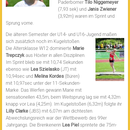
Paderborner
Tilo Niggemeyer
(7,93 sek) und
Janis Zwiener
(3,92m) waren im Sprint und
Sprung vorne.
Die älteren Semester der U14- und U16-Jugend maßen
sich zusätzlich noch im
Kugelstoßen.
Die Altersklasse W12 dominierte
Marie
Trepczyk
aus Höxter in allen Disziplinen.
Im Sprint blieb sie mit 10,74 Sekunden
ebenso wie
Lea Szielasko
(JT) mit
10,94sec und
Melina Kordes
(Büren)
mit 10,97sec unter der 11-Sekunden-
Marke. Das Werfen gewann Marie mit
sensationellen 43,5m, beim Weitsprung lag sie mit 4,32m
knapp vor Lea (4,25m). Im Kugelstoßen (6,32m) folgte ihr
Lilly Clarke
(JBS) mit 6,07m am dichtesten.
Abwechslungsreich war der Wettbewerb des 99er
Jahrgangs. Die Brenkenerin
Lea Piel
sprintete die 75m-