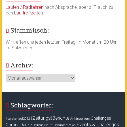
Laufen / Radfahren
nach Absprache, aber z. T. auch zu
den
Lauftreffzeiten
Stammtisch:
Wir treffen uns jeden letzten Freitag im Monat um 20 Uhr
im Salzsieder.
Archiv:
Archiv:
Schlagwörter:
(Zeitungs)Berichte
Challenges
#salzkerlauf2022
Anfängerkurs
Events & Challenges
Corona
Danke
Delbrück läuft
Dokumentation