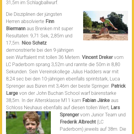
31,5m im Schlagballwurf.
Die Disziplinen der jüngsten
Herren absolvierte
Finn
Biermann
aus Brenken mit super
Resultaten: 9,71 Sek, 2,85m und
17,5m.
Nico Schatz
demonstrierte bei den 9-jährigen
sein Wurftalent mit tollen 36 Metern.
Vincent Dreker
vom
LC Paderborn sprang 3,52m und rannte die 50m in 8,80
Sekunden. Sein Vereinskollege Julius Hadders war mit
8,24 sec bei den 10-jährigen ebenfalls sprintstark, Luca
Sprenger aus Büren mit 3,46m der beste Springer.
Patrick
Large
von der John Buchan School warf bärenstarke
38,5m. In der Altersklasse M11 kam
Fabian Jänke
aus
Schloss Neuhaus ebenfalls auf diesen tollen Wert,
Lars
Sprenger
vom Junior Team und
Frederik Albrecht
(LC
Paderborn) jeweils auf 38m. Die