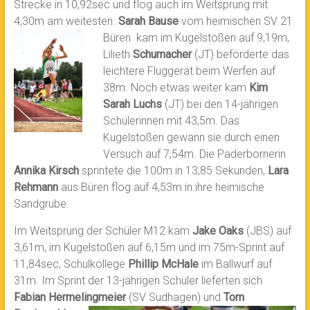
Strecke in 10,92sec und flog auch im Weitsprung mit
4,30m am weitesten.
Sarah Bause
vom heimischen SV 21
Büren kam im Kugelstoßen auf 9,19m,
Lilieth
Schumacher
(JT) beförderte das
leichtere Fluggerät beim Werfen auf
38m. Noch etwas weiter kam
Kim
Sarah Luchs
(JT) bei den 14-jährigen
Schülerinnen mit 43,5m. Das
Kugelstoßen gewann sie durch einen
Versuch auf 7,54m. Die Paderbornerin
Annika Kirsch
sprintete die 100m in 13,85 Sekunden,
Lara
Rehmann
aus Büren flog auf 4,53m in ihre heimische
Sandgrube.
Im Weitsprung der Schüler M12 kam
Jake Oaks
(JBS) auf
3,61m, im Kugelstoßen auf 6,15m und im 75m-Sprint auf
11,84sec, Schulkollege
Phillip McHale
im Ballwurf auf
31m. Im Sprint der 13-jährigen Schüler lieferten sich
Fabian Hermelingmeier
(SV
Sudhagen) und
Tom