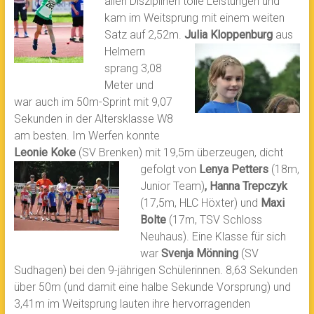
allen Disziplinen tolle Leistungen und
kam im Weitsprung mit einem weiten
Satz auf 2,52m.
Julia Kloppenburg
aus
Helmern
sprang 3,08
Meter und
war auch im 50m-Sprint mit 9,07
Sekunden in der Altersklasse W8
am besten. Im Werfen konnte
Leonie Koke
(SV Brenken) mit 19,5m überzeugen, dicht
gefolgt von
Lenya Petters
(18m,
Junior Team)
, Hanna Trepczyk
(17,5m, HLC Höxter) und
Maxi
Bolte
(17m, TSV Schloss
Neuhaus). Eine Klasse für sich
war
Svenja Mönning
(SV
Sudhagen) bei den 9-jährigen Schülerinnen. 8,63 Sekunden
über 50m (und damit eine halbe Sekunde Vorsprung) und
3,41m im Weitsprung lauten ihre hervorragenden