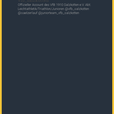
vfb_salzkotten
Offizieller Account des
VfB 1910 Salzkotten e.V.
Abt.
Leichtathletik/Triathlon/Junioren
@vfb_salzkotten
@saelzerlauf
@juniorteam_vfb_salzkotten