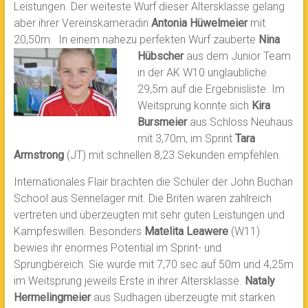
Leistungen. Der weiteste Wurf dieser Altersklasse gelang
aber ihrer Vereinskameradin
Antonia Hüwelmeier
mit
20,50m. In einem nahezu perfekten Wurf zauberte
Nina
Hübscher
aus dem Junior Team
in der AK W10 unglaubliche
29,5m auf die Ergebnisliste. Im
Weitsprung konnte sich
Kira
Bursmeier
aus Schloss Neuhaus
mit 3,70m, im Sprint
Tara
Armstrong
(JT) mit schnellen 8,23 Sekunden empfehlen.
Internationales Flair brachten die Schüler der John Buchan
School aus Sennelager mit. Die Briten waren zahlreich
vertreten und überzeugten mit sehr guten Leistungen und
Kampfeswillen. Besonders
Matelita Leawere
(W11)
bewies ihr enormes Potential im Sprint- und
Sprungbereich. Sie wurde mit 7,70 sec auf 50m und 4,25m
im Weitsprung jeweils Erste in ihrer Altersklasse.
Nataly
Hermelingmeier
aus Sudhagen überzeugte mit starken