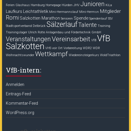
Junioren
Ferien
Glashaus
Hamburg
Homepage
Hürden
JHV
KiLa
Mitglieder
Laufkurs
Leichtathletik
Mini-Hermannslauf
Mini-Hermsn
Romi
Salzkotten Marathon
Spende
Senioren
Spendenlauf
SSV
Sälzerlauf
Talente
Stadtsportverband Delbrück
Training
Trainingslager
Ulrich Rotte Anlagenbau und Fördertechnik GmbH
VfB
Vereinsarbeit
Veranstaltungen
VfB
Salzkotten
VHS voir Ort
Vorbereitung
WDR2
WDR
Wettkampf
Weihnachtswunder
Wiedereinsteigerkurs
WoldTriathlon
VfB-intern:
Anmelden
Eintrags-Feed
Kommentar-Feed
WordPress.org