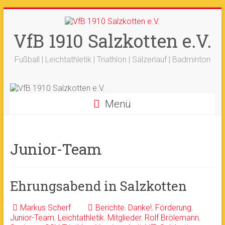
Zum
+++ 21-03. -
33. Sälzerlauf
+++
Inhalt
Ergebnisse
+++
Beitrag vom saelzer.tv
springen
VfB 1910 Salzkotten e.V.
Ok!
ist online
+++
Fotos sind online
+++
+++ 18.-19.04. -
Werfertage
+++
Fußball | Leichtathletik | Triathlon | Sälzerlauf | Badminton
Menü
Junior-Team
Ehrungsabend in Salzkotten
Markus Scherf
Berichte
,
Danke!
,
Förderung
,
Junior-Team
,
Leichtathletik
,
Mitglieder
,
Rolf Brölemann
,