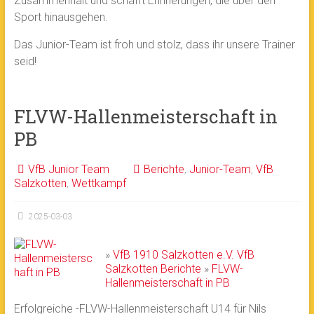
Zusammenhalt und schafft Erinnerungen, die über den
Sport hinausgehen.
Das Junior-Team ist froh und stolz, dass ihr unsere Trainer
seid!
FLVW-Hallenmeisterschaft in
PB
VfB Junior Team
Berichte
,
Junior-Team
,
VfB
Salzkotten
,
Wettkampf
2025-03-03
»
VfB 1910 Salzkotten e.V.
VfB
Salzkotten
Berichte
»
FLVW-
Hallenmeisterschaft in PB
Erfolgreiche -FLVW-Hallenmeisterschaft U14 für Nils