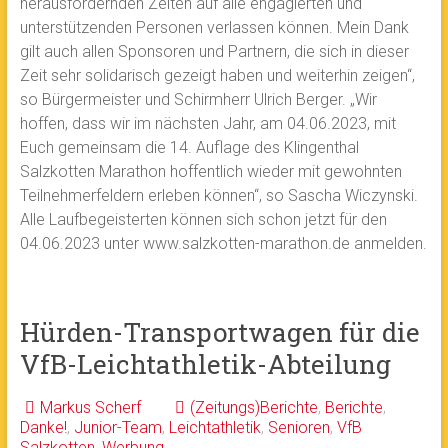
herausfordernden Zeiten auf alle engagierten und
unterstützenden Personen verlassen können. Mein Dank
gilt auch allen Sponsoren und Partnern, die sich in dieser
Zeit sehr solidarisch gezeigt haben und weiterhin zeigen“,
so Bürgermeister und Schirmherr Ulrich Berger. „Wir
hoffen, dass wir im nächsten Jahr, am 04.06.2023, mit
Euch gemeinsam die 14. Auflage des Klingenthal
Salzkotten Marathon hoffentlich wieder mit gewohnten
Teilnehmerfeldern erleben können“, so Sascha Wiczynski.
Alle Laufbegeisterten können sich schon jetzt für den
04.06.2023 unter www.salzkotten-marathon.de anmelden.
Hürden-Transportwagen für die
VfB-Leichtathletik-Abteilung
Markus Scherf
(Zeitungs)Berichte
,
Berichte
,
Danke!
,
Junior-Team
,
Leichtathletik
,
Senioren
,
VfB
Salzkotten
,
Werbung