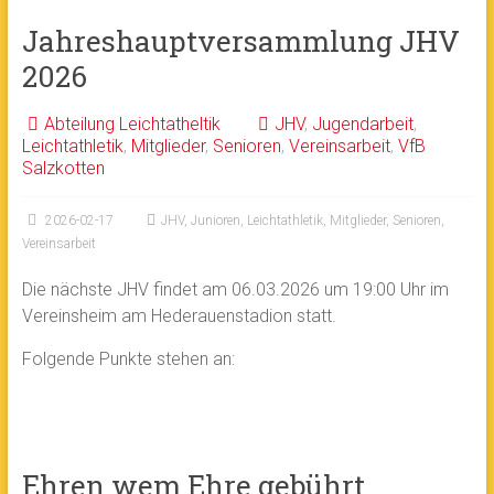
Jahreshauptversammlung JHV
2026
Abteilung Leichtatheltik
JHV
,
Jugendarbeit
,
Leichtathletik
,
Mitglieder
,
Senioren
,
Vereinsarbeit
,
VfB
Salzkotten
2026-02-17
JHV
,
Junioren
,
Leichtathletik
,
Mitglieder
,
Senioren
,
Vereinsarbeit
Die nächste JHV findet am 06.03.2026 um 19:00 Uhr im
Vereinsheim am Hederauenstadion statt.
Folgende Punkte stehen an:
Ehren wem Ehre gebührt…