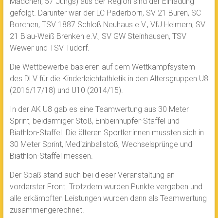
Mädchen, 57 Jungs) aus der Region sind der Einladung
gefolgt. Darunter war der LC Paderborn, SV 21 Büren, SC
Borchen, TSV 1887 Schloß Neuhaus e.V., VfJ Helmern, SV
21 Blau-Weiß Brenken e.V., SV GW Steinhausen, TSV
Wewer und TSV Tudorf.
Die Wettbewerbe basieren auf dem Wettkampfsystem
des DLV für die Kinderleichtathletik in den Altersgruppen U8
(2016/17/18) und U10 (2014/15).
In der AK U8 gab es eine Teamwertung aus 30 Meter
Sprint, beidarmiger Stoß, Einbeinhüpfer-Staffel und
Biathlon-Staffel. Die älteren Sportler:innen mussten sich in
30 Meter Sprint, Medizinballstoß, Wechselsprünge und
Biathlon-Staffel messen.
Der Spaß stand auch bei dieser Veranstaltung an
vorderster Front. Trotzdem wurden Punkte vergeben und
alle erkämpften Leistungen wurden dann als Teamwertung
zusammengerechnet.