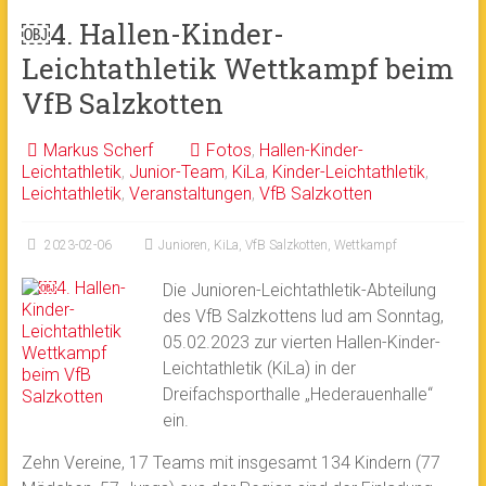
￼4. Hallen-Kinder-
Leichtathletik Wettkampf beim
VfB Salzkotten
Markus Scherf
Fotos
,
Hallen-Kinder-
Leichtathletik
,
Junior-Team
,
KiLa
,
Kinder-Leichtathletik
,
Leichtathletik
,
Veranstaltungen
,
VfB Salzkotten
2023-02-06
Junioren
,
KiLa
,
VfB Salzkotten
,
Wettkampf
Die Junioren-Leichtathletik-Abteilung
des VfB Salzkottens lud am Sonntag,
05.02.2023 zur vierten Hallen-Kinder-
Leichtathletik (KiLa) in der
Dreifachsporthalle „Hederauenhalle“
ein.
Zehn Vereine, 17 Teams mit insgesamt 134 Kindern (77