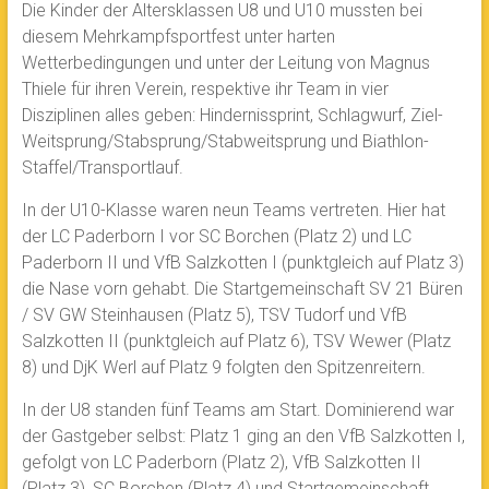
Die Kinder der Altersklassen U8 und U10 mussten bei
diesem Mehrkampfsportfest unter harten
Wetterbedingungen und unter der Leitung von Magnus
Thiele für ihren Verein, respektive ihr Team in vier
Disziplinen alles geben: Hindernissprint, Schlagwurf, Ziel-
Weitsprung/Stabsprung/Stabweitsprung und Biathlon-
Staffel/Transportlauf.
In der U10-Klasse waren neun Teams vertreten. Hier hat
der LC Paderborn I vor SC Borchen (Platz 2) und LC
Paderborn II und VfB Salzkotten I (punktgleich auf Platz 3)
die Nase vorn gehabt. Die Startgemeinschaft SV 21 Büren
/ SV GW Steinhausen (Platz 5), TSV Tudorf und VfB
Salzkotten II (punktgleich auf Platz 6), TSV Wewer (Platz
8) und DjK Werl auf Platz 9 folgten den Spitzenreitern.
In der U8 standen fünf Teams am Start. Dominierend war
der Gastgeber selbst: Platz 1 ging an den VfB Salzkotten I,
gefolgt von LC Paderborn (Platz 2), VfB Salzkotten II
(Platz 3), SC Borchen (Platz 4) und Startgemeinschaft