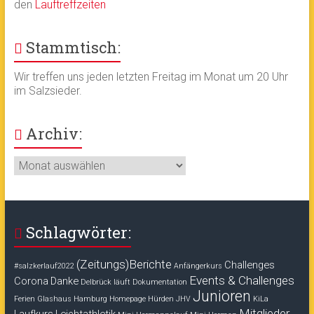
den
Lauftreffzeiten
Stammtisch:
Wir treffen uns jeden letzten Freitag im Monat um 20 Uhr
im Salzsieder.
Archiv:
Archiv:
Schlagwörter:
(Zeitungs)Berichte
Challenges
#salzkerlauf2022
Anfängerkurs
Events & Challenges
Corona
Danke
Delbrück läuft
Dokumentation
Junioren
Ferien
Glashaus
Hamburg
Homepage
Hürden
JHV
KiLa
Mitglieder