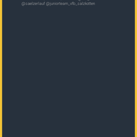
@saelzerlauf
@juniorteam_vfb_salzkotten