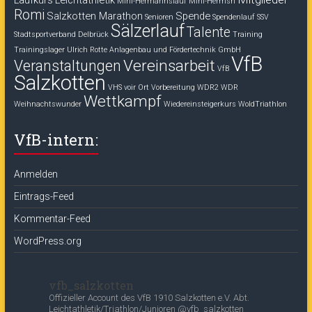
Laufkurs
Leichtathletik
Mini-Hermannslauf
Mini-Hermsn
Romi
Salzkotten Marathon
Spende
Senioren
Spendenlauf
SSV
Sälzerlauf
Talente
Stadtsportverband Delbrück
Training
Trainingslager
Ulrich Rotte Anlagenbau und Fördertechnik GmbH
VfB
Vereinsarbeit
Veranstaltungen
VfB
Salzkotten
VHS voir Ort
Vorbereitung
WDR2
WDR
Wettkampf
Weihnachtswunder
Wiedereinsteigerkurs
WoldTriathlon
VfB-intern:
Anmelden
Eintrags-Feed
Kommentar-Feed
WordPress.org
vfb_salzkotten
Offizieller Account des
VfB 1910 Salzkotten e.V.
Abt.
Leichtathletik/Triathlon/Junioren
@vfb_salzkotten