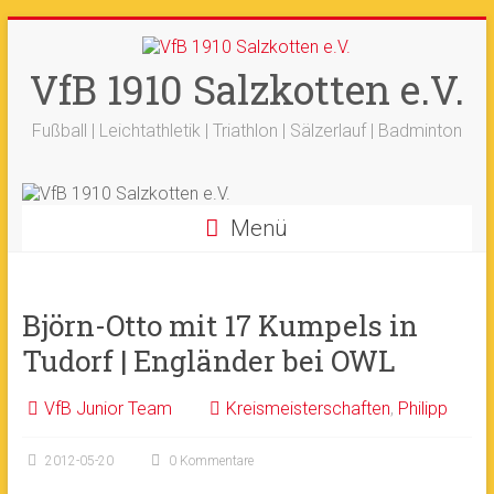
Zum
+++ 21-03. -
33. Sälzerlauf
+++
Inhalt
Ergebnisse
+++
Beitrag vom saelzer.tv
springen
VfB 1910 Salzkotten e.V.
Ok!
ist online
+++
Fotos sind online
+++
+++ 18.-19.04. -
Werfertage
+++
Fußball | Leichtathletik | Triathlon | Sälzerlauf | Badminton
Menü
Björn-Otto mit 17 Kumpels in
Tudorf | Engländer bei OWL
VfB Junior Team
Kreismeisterschaften
,
Philipp
2012-05-20
0 Kommentare