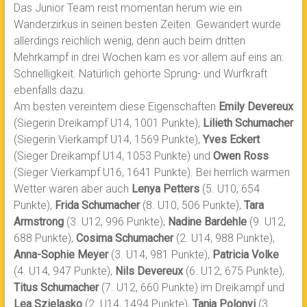
Das Junior Team reist momentan herum wie ein
Wanderzirkus in seinen besten Zeiten. Gewandert wurde
allerdings reichlich wenig, denn auch beim dritten
Mehrkampf in drei Wochen kam es vor allem auf eins an:
Schnelligkeit. Natürlich gehörte Sprung- und Wurfkraft
ebenfalls dazu.
Am besten vereintem diese Eigenschaften
Emily Devereux
(Siegerin Dreikampf U14, 1001 Punkte),
Lilieth Schumacher
(Siegerin Vierkampf U14, 1569 Punkte),
Yves Eckert
(Sieger Dreikampf U14, 1053 Punkte) und
Owen Ross
(Sieger Vierkampf U16, 1641 Punkte). Bei herrlich warmen
Wetter waren aber auch
Lenya Petters
(5. U10, 654
Punkte),
Frida Schumacher
(8. U10, 506 Punkte),
Tara
Armstrong
(3. U12, 996 Punkte),
Nadine Bardehle
(9. U12,
688 Punkte),
Cosima Schumacher
(2. U14, 988 Punkte),
Anna-Sophie Meyer
(3. U14, 981 Punkte),
Patricia Volke
(4. U14, 947 Punkte),
Nils Devereux
(6. U12, 675 Punkte),
Titus Schumacher
(7. U12, 660 Punkte) im Dreikampf und
Lea Szielasko
(2. U14, 1494 Punkte),
Tanja Polonyi
(3.