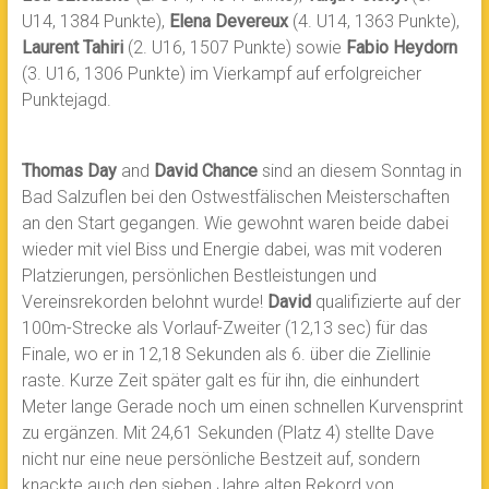
U14, 1384 Punkte),
Elena Devereux
(4. U14, 1363 Punkte),
Laurent Tahiri
(2. U16, 1507 Punkte) sowie
Fabio Heydorn
(3. U16, 1306 Punkte) im Vierkampf auf erfolgreicher
Punktejagd.
Thomas Day
and
David Chance
sind an diesem Sonntag in
Bad Salzuflen bei den Ostwestfälischen Meisterschaften
an den Start gegangen. Wie gewohnt waren beide dabei
wieder mit viel Biss und Energie dabei, was mit voderen
Platzierungen, persönlichen Bestleistungen und
Vereinsrekorden belohnt wurde!
David
qualifizierte auf der
100m-Strecke als Vorlauf-Zweiter (12,13 sec) für das
Finale, wo er in 12,18 Sekunden als 6. über die Ziellinie
raste. Kurze Zeit später galt es für ihn, die einhundert
Meter lange Gerade noch um einen schnellen Kurvensprint
zu ergänzen. Mit 24,61 Sekunden (Platz 4) stellte Dave
nicht nur eine neue persönliche Bestzeit auf, sondern
knackte auch den sieben Jahre alten Rekord von