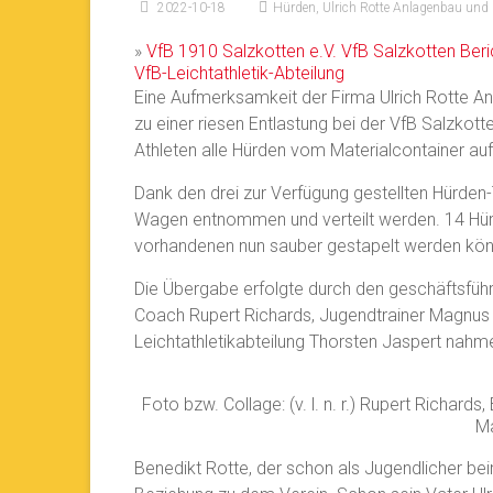
2022-10-18
Hürden
,
Ulrich Rotte Anlagenbau und
»
VfB 1910 Salzkotten e.V.
VfB Salzkotten
Beri
VfB-Leichtathletik-Abteilung
Eine Aufmerksamkeit der Firma Ulrich Rotte A
zu einer riesen Entlastung bei der VfB Salzkott
Athleten alle Hürden vom Materialcontainer auf
Dank den drei zur Verfügung gestellten Hürde
Wagen entnommen und verteilt werden. 14 Hürd
vorhandenen nun sauber gestapelt werden kön
Die Übergabe erfolgte durch den geschäftsführ
Coach Rupert Richards, Jugendtrainer Magnus 
Leichtathletikabteilung Thorsten Jaspert nah
Foto bzw. Collage: (v. l. n. r.) Rupert Richard
Ma
Benedikt Rotte, der schon als Jugendlicher be