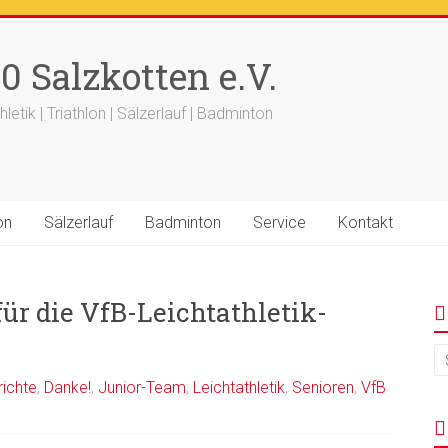
++
Ergebnisse
+++
Beitrag vom saelzer.tv ist online
+++
F
0 Salzkotten e.V.
+++ 18.-19.04. -
Werfertage
+++
hletik | Triathlon | Sälzerlauf | Badminton
on
Sälzerlauf
Badminton
Service
Kontakt
r die VfB-Leichtathletik-
richte
,
Danke!
,
Junior-Team
,
Leichtathletik
,
Senioren
,
VfB