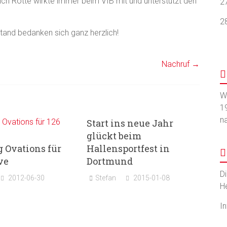
ich Rotte wirkte immer beim VfB mit und unterstützt den
2
2
stand bedanken sich ganz herzlich!
Nachruf
→
W
1
n
Start ins neue Jahr
glückt beim
 Ovations für
Hallensportfest in
ve
Dortmund
D
2012-06-30
Stefan
2015-01-08
H
I