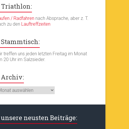
Triathlon:
aufen / Radfahren
nach Absprache, aber z. T.
uch zu den
Lauftreffzeiten
Stammtisch:
r treffen uns jeden letzten Freitag im Monat
m 20 Uhr im Salzsieder.
Archiv:
chiv:
unsere neusten Beiträge: