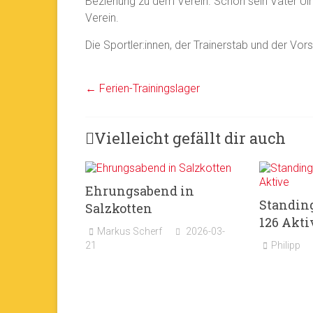
Beziehung zu dem Verein. Schon sein Vater Ulr
Verein.
Die Sportler:innen, der Trainerstab und der Vor
←
Ferien-Trainingslager
Vielleicht gefällt dir auch
Ehrungsabend in
Standing
Salzkotten
126 Akti
Markus Scherf
2026-03-
21
Philipp