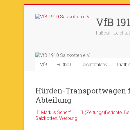
Zum
Inhalt
+++ 21-03. -
33. Sälzerlauf
+
VfB 191
springen
Fußball | Leichtat
VfB
Fußball
Leichtathletik
Triathl
Hürden-Transportwagen fü
Abteilung
Markus Scherf
(Zeitungs)Berichte
,
Be
Salzkotten
,
Werbung