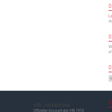
L
a
Wi
u
Ar
vfb_salzkotten
Offizieller Account des
VfB 1910