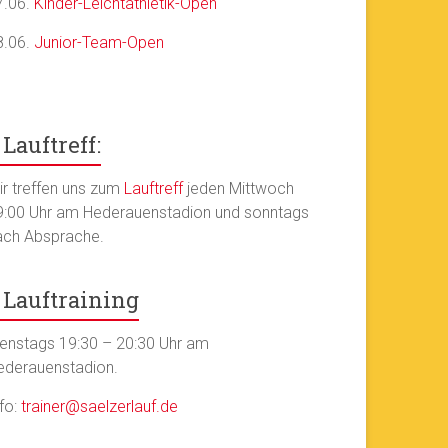
7.06.
Kinder-Leichtathletik-Open
8.06.
Junior-Team-Open
Lauftreff:
ir treffen uns zum
Lauftreff
jeden Mittwoch
9:00 Uhr am Hederauenstadion und sonntags
ach Absprache.
Lauftraining
ienstags 19:30 – 20:30 Uhr am
ederauenstadion.
nfo:
trainer@saelzerlauf.de