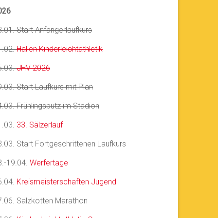
026
3.01. Start Anfängerlaufkurs
1.02.
Hallen Kinderleichtathletik
6.03.
JHV 2026
.03. Start Laufkurs mit Plan
4.03. Frühlingsputz im Stadion
1.03.
33. Sälzerlauf
3.03. Start Fortgeschrittenen Laufkurs
8.-19.04.
Werfertage
6.04.
Kreismeisterschaften Jugend
7.06. Salzkotten Marathon