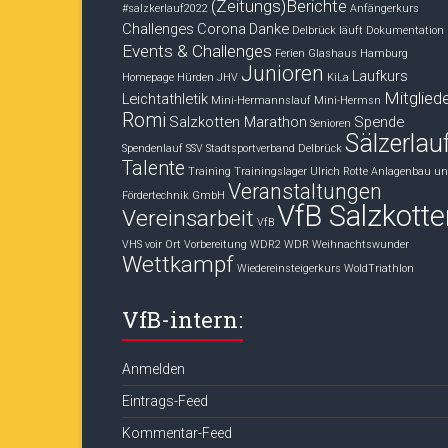
(Zeitungs)Berichte
#salzkerlauf2022
Anfängerkurs
Challenges
Corona
Danke
Delbrück läuft
Dokumentation
Events & Challenges
Ferien
Glashaus
Hamburg
Junioren
Laufkurs
Homepage
Hürden
JHV
KiLa
Mitglied
Leichtathletik
Mini-Hermannslauf
Mini-Hermsn
Romi
Salzkotten Marathon
Spende
Senioren
Sälzerlau
Spendenlauf
SSV
Stadtsportverband Delbrück
Talente
Training
Trainingslager
Ulrich Rotte Anlagenbau u
Veranstaltungen
Fördertechnik GmbH
VfB Salzkotte
Vereinsarbeit
VfB
VHS voir Ort
Vorbereitung
WDR2
WDR Weihnachtswunder
Wettkampf
Wiedereinsteigerkurs
WoldTriathlon
VfB-intern:
Anmelden
Eintrags-Feed
Kommentar-Feed