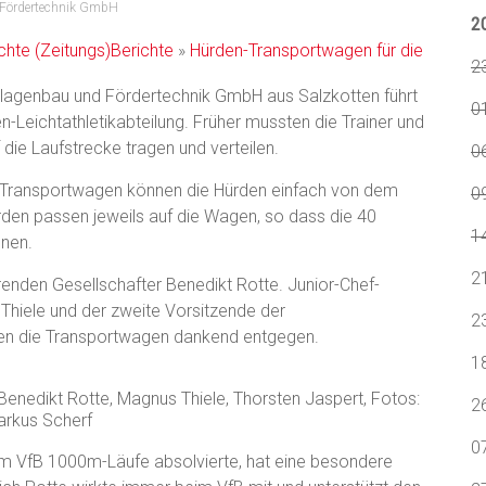
 Fördertechnik GmbH
2
chte
(Zeitungs)Berichte
»
Hürden-Transportwagen für die
2
nlagenbau und Fördertechnik GmbH aus Salzkotten führt
0
en-Leichtathletikabteilung. Früher mussten die Trainer und
 die Laufstrecke tragen und verteilen.
0
n-Transportwagen können die Hürden einfach von dem
09
en passen jeweils auf die Wagen, so dass die 40
1
nen.
2
enden Gesellschafter Benedikt Rotte. Junior-Chef-
Thiele und der zweite Vorsitzende der
2
men die Transportwagen dankend entgegen.
1
s, Benedikt Rotte, Magnus Thiele, Thorsten Jaspert, Fotos:
2
rkus Scherf
0
im VfB 1000m-Läufe absolvierte, hat eine besondere