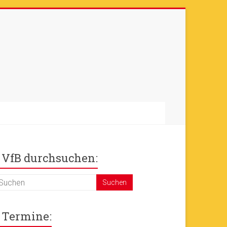
otos sind online
+++
Ok!
VfB durchsuchen:
Termine: