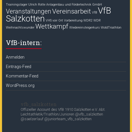
Trainingslager
Ulrich Rotte Anlagenbau und Fördertechnik GmbH
VfB
Vereinsarbeit
Veranstaltungen
VfB
Salzkotten
VHS voir Ort
Vorbereitung
WDR2
WDR
Wettkampf
Weihnachtswunder
Wiedereinsteigerkurs
WoldTriathlon
VfB-intern:
Anmelden
Eintrags-Feed
Kommentar-Feed
WordPress.org
vfb_salzkotten
Offizieller Account des
VfB 1910 Salzkotten e.V.
Abt.
Leichtathletik/Triathlon/Junioren
@vfb_salzkotten
@saelzerlauf
@juniorteam_vfb_salzkotten