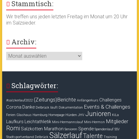
Stammtisch:
Wir treffen uns jeden letzten Freitag im Monat um 20 Uhr
im Salzsieder.
Archiv:
Archiv:
Schlagwörter:
(Zeitungs)Berichte
Challenges
#salzkerlauf2022
Anfängerkurs
Events & Challenges
Corona
Danke
Delbrück läuft
Dokumentation
Junioren
Ferien
Glashaus
Hamburg
Homepage
Hürden
JHV
KiLa
Mitglieder
Laufkurs
Leichtathletik
Mini-Hermannslauf
Mini-Hermsn
Romi
Salzkotten Marathon
Spende
Senioren
Spendenlauf
SSV
Sälzerlauf
Talente
Stadtsportverband Delbrück
Training