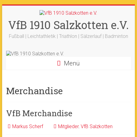
Zum
+++ 21-03. -
33. Sälzerlauf
+++
Inhalt
Ergebnisse
+++
Beitrag vom saelzer.tv
springen
VfB 1910 Salzkotten e.V.
Ok!
ist online
+++
Fotos sind online
+++
+++ 18.-19.04. -
Werfertage
+++
Fußball | Leichtathletik | Triathlon | Sälzerlauf | Badminton
Menü
Merchandise
VfB Merchandise
Markus Scherf
Mitglieder
,
VfB Salzkotten