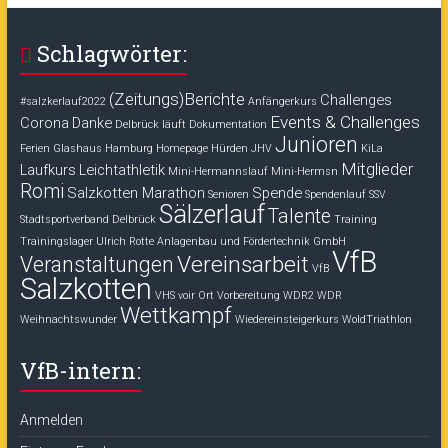
Schlagwörter:
(Zeitungs)Berichte
Challenges
#salzkerlauf2022
Anfängerkurs
Events & Challenges
Corona
Danke
Delbrück läuft
Dokumentation
Junioren
Ferien
Glashaus
Hamburg
Homepage
Hürden
JHV
KiLa
Mitglieder
Laufkurs
Leichtathletik
Mini-Hermannslauf
Mini-Hermsn
Romi
Salzkotten Marathon
Spende
Senioren
Spendenlauf
SSV
Sälzerlauf
Talente
Stadtsportverband Delbrück
Training
Trainingslager
Ulrich Rotte Anlagenbau und Fördertechnik GmbH
VfB
Vereinsarbeit
Veranstaltungen
VfB
Salzkotten
VHS voir Ort
Vorbereitung
WDR2
WDR
Wettkampf
Weihnachtswunder
Wiedereinsteigerkurs
WoldTriathlon
VfB-intern:
Anmelden