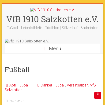
Zum
+++ 21-03. -
33. Sälzerlauf
+++
Inhalt
Ergebnisse
+++
Beitrag vom saelzer.tv
springen
VfB 1910 Salzkotten e.V.
Ok!
ist online
+++
Fotos sind online
+++
+++ 18.-19.04. -
Werfertage
+++
Fußball | Leichtathletik | Triathlon | Sälzerlauf | Badminton
Menü
Fußball
Abtl. Fußball
Danke!
,
Fußball
,
Vereinsarbeit
,
VfB
Salzkotten
2026-02-23