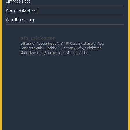
Eintrags-Feed
Kommentar-Feed
WordPress.org
vfb_salzkotten
Offizieller Account des
VfB 1910 Salzkotten e.V.
Abt.
Leichtathletik/Triathlon/Junioren
@vfb_salzkotten
@saelzerlauf
@juniorteam_vfb_salzkotten