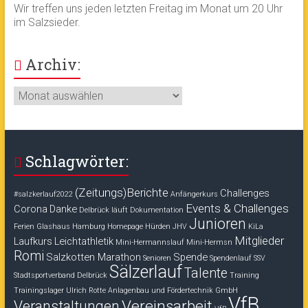
Wir treffen uns jeden letzten Freitag im Monat um 20 Uhr
im Salzsieder.
Archiv:
Archiv:
Schlagwörter:
(Zeitungs)Berichte
Challenges
#salzkerlauf2022
Anfängerkurs
Events & Challenges
Corona
Danke
Delbrück läuft
Dokumentation
Junioren
Ferien
Glashaus
Hamburg
Homepage
Hürden
JHV
KiLa
Mitglieder
Laufkurs
Leichtathletik
Mini-Hermannslauf
Mini-Hermsn
Romi
Salzkotten Marathon
Spende
Senioren
Spendenlauf
SSV
Sälzerlauf
Talente
Stadtsportverband Delbrück
Training
Trainingslager
Ulrich Rotte Anlagenbau und Fördertechnik GmbH
VfB
Vereinsarbeit
Veranstaltungen