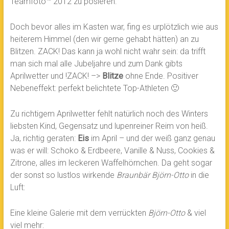
Teamfoto
™ 2012 zu posieren:
Doch bevor alles im Kasten war, fing es urplötzlich wie aus
heiterem Himmel (den wir gerne gehabt hätten) an zu
Blitzen. ZACK! Das kann ja wohl nicht wahr sein: da trifft
man sich mal alle Jubeljahre und zum Dank gibts
Aprilwetter und !ZACK! –>
Blitze
ohne Ende. Positiver
Nebeneffekt: perfekt belichtete Top-Athleten 🙂
Zu richtigem Aprilwetter fehlt natürlich noch des Winters
liebsten Kind, Gegensatz und lupenreiner Reim von heiß.
Ja, richtig geraten:
Eis
im April – und der weiß ganz genau
was er will: Schoko & Erdbeere, Vanille & Nuss, Cookies &
Zitrone, alles im leckeren Waffelhörnchen. Da geht sogar
der sonst so lustlos wirkende
Braunbär Björn-Otto
in die
Luft:
Eine kleine Galerie mit dem verrückten
Björn-Otto
& viel
viel mehr: