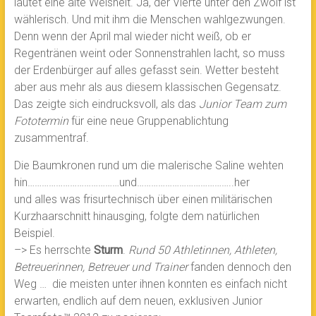
lautet eine alte Weisheit. Ja, der Vierte unter den Zwölf ist
wählerisch. Und mit ihm die Menschen wahlgezwungen.
Denn wenn der April mal wieder nicht weiß, ob er
Regentränen weint oder Sonnenstrahlen lacht, so muss
der Erdenbürger auf alles gefasst sein. Wetter besteht
aber aus mehr als aus diesem klassischen Gegensatz.
Das zeigte sich eindrucksvoll, als das
Junior Team zum
Fototermin
für eine neue Gruppenablichtung
zusammentraf.
Die Baumkronen rund um die malerische Saline wehten
hin…………………………………und…………………………………..her
und alles was frisurtechnisch über einen militärischen
Kurzhaarschnitt hinausging, folgte dem natürlichen
Beispiel.
–> Es herrschte
Sturm
.
Rund 50 Athletinnen, Athleten,
Betreuerinnen, Betreuer und Trainer
fanden dennoch den
Weg … die meisten unter ihnen konnten es einfach nicht
erwarten, endlich auf dem neuen, exklusiven Junior