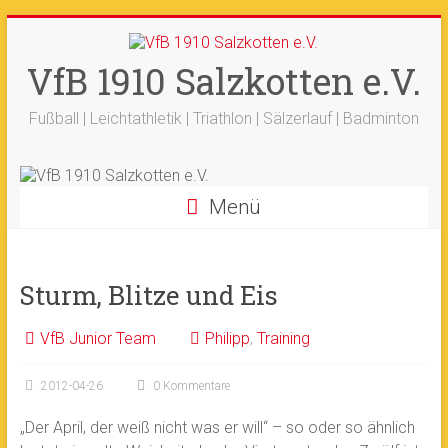
Zum
+++ 21-03. -
33. Sälzerlauf
+++
Inhalt
Ergebnisse
+++
Beitrag vom saelzer.tv
springen
VfB 1910 Salzkotten e.V.
Ok!
ist online
+++
Fotos sind online
+++
+++ 18.-19.04. -
Werfertage
+++
Fußball | Leichtathletik | Triathlon | Sälzerlauf | Badminton
Menü
Sturm, Blitze und Eis
VfB Junior Team
Philipp
,
Training
2012-04-26
0 Kommentare
„Der April, der weiß nicht was er will“ – so oder so ähnlich