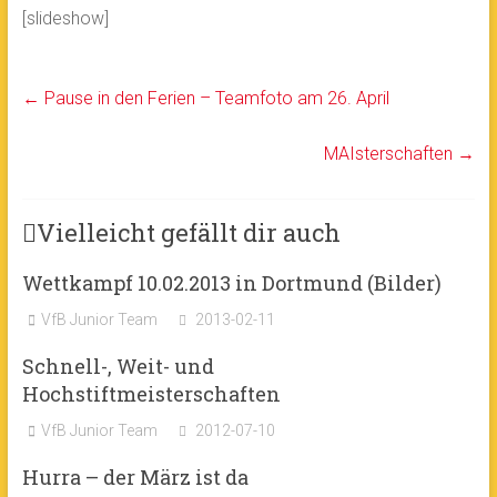
[slideshow]
←
Pause in den Ferien – Teamfoto am 26. April
MAIsterschaften
→
Vielleicht gefällt dir auch
Wettkampf 10.02.2013 in Dortmund (Bilder)
VfB Junior Team
2013-02-11
Schnell-, Weit- und
Hochstiftmeisterschaften
VfB Junior Team
2012-07-10
Hurra – der März ist da