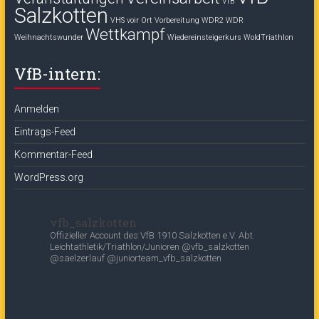
VfB
Salzkotten
VHS voir Ort
Vorbereitung
WDR2
WDR
Wettkampf
Weihnachtswunder
Wiedereinsteigerkurs
WoldTriathlon
VfB-intern:
Anmelden
Eintrags-Feed
Kommentar-Feed
WordPress.org
vfb_salzkotten
Offizieller Account des
VfB 1910 Salzkotten e.V.
Abt.
Leichtathletik/Triathlon/Junioren
@vfb_salzkotten
@saelzerlauf
@juniorteam_vfb_salzkotten