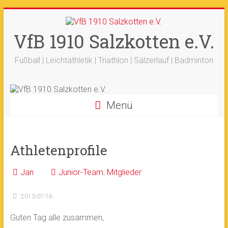
Zum
+++ 21-03. -
33. Sälzerlauf
+++
Inhalt
Ergebnisse
+++
Beitrag vom saelzer.tv
springen
VfB 1910 Salzkotten e.V.
Ok!
ist online
+++
Fotos sind online
+++
+++ 18.-19.04. -
Werfertage
+++
Fußball | Leichtathletik | Triathlon | Sälzerlauf | Badminton
Menü
Athletenprofile
Jan
Junior-Team
,
Mitglieder
2013-07-16
Guten Tag alle zusammen,