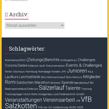
Archiv:
Archiv:
Schlagwörter:
(Zeitungs)Berichte
Challenges
#salzkerlauf2022
Anfängerkurs
Events & Challenges
Corona
Danke
Delbrück läuft
Dokumentation
Junioren
Ferien
Glashaus
Hamburg
Homepage
Hürden
JHV
KiLa
Mitglieder
Laufkurs
Leichtathletik
Mini-Hermannslauf
Mini-Hermsn
Romi
Salzkotten Marathon
Spende
Senioren
Spendenlauf
SSV
Sälzerlauf
Talente
Stadtsportverband Delbrück
Training
Trainingslager
Ulrich Rotte Anlagenbau und Fördertechnik GmbH
VfB
Vereinsarbeit
Veranstaltungen
VfB
Salzkotten
VHS voir Ort
Vorbereitung
WDR2
WDR