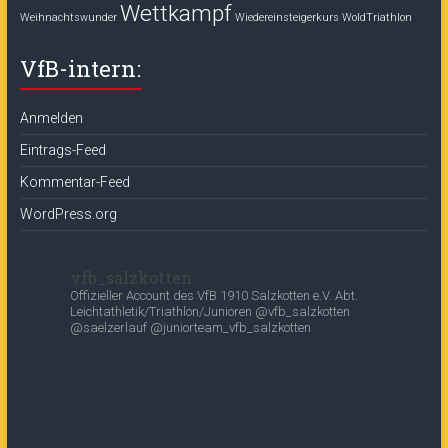
Wettkampf
Weihnachtswunder
Wiedereinsteigerkurs
WoldTriathlon
VfB-intern:
Anmelden
Eintrags-Feed
Kommentar-Feed
WordPress.org
vfb_salzkotten
Offizieller Account des
VfB 1910 Salzkotten e.V.
Abt.
Leichtathletik/Triathlon/Junioren
@vfb_salzkotten
@saelzerlauf
@juniorteam_vfb_salzkotten