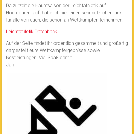
Da zurzeit die Hauptsaison der Leichtathletik auf
Hochtouren läuft habe ich hier einen sehr nützlichen Link
für alle von euch, die schon an Wettkämpfen teilnehmen:
Leichtathletik Datenbank
Auf der Seite findet ihr ordentlich gesammelt und großartig
dargestellt eure Wettkampfergebnisse sowie
Bestleistungen. Viel Spaß damit…
Jan