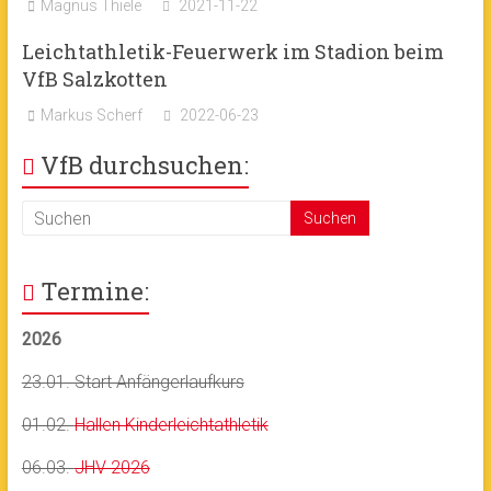
Magnus Thiele
2021-11-22
Leichtathletik-Feuerwerk im Stadion beim
VfB Salzkotten
Markus Scherf
2022-06-23
VfB durchsuchen:
Termine:
2026
23.01. Start Anfängerlaufkurs
01.02.
Hallen Kinderleichtathletik
06.03.
JHV 2026