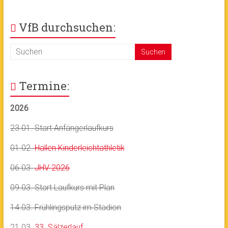
VfB durchsuchen:
Termine:
2026
23.01. Start Anfängerlaufkurs
01.02.
Hallen Kinderleichtathletik
06.03.
JHV 2026
09.03. Start Laufkurs mit Plan
14.03. Frühlingsputz im Stadion
21.03.
33. Sälzerlauf