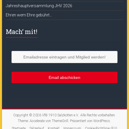
Jahreshauptversammlung JHV 2026
Ehren wem Ehre gebührt…
Mach‘ mit!
Copyright © 2026
VfB 1910 Salzkotten e.V.
. Alle Rechte vorbehalten.
Theme:
Accelerate
von ThemeGrill. Präsentiert von
WordPress
.
Startseite
Sälzerlauf
Kontakt
Impressum
Cookie-Richtlinie (EU)