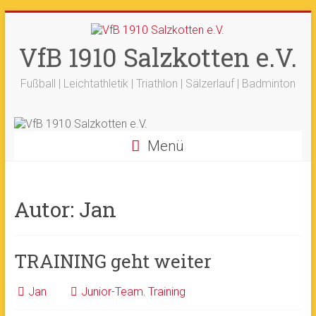
Zum
+++ 21-03. -
33. Sälzerlauf
+++
Inhalt
Ergebnisse
+++
Beitrag vom saelzer.tv
springen
VfB 1910 Salzkotten e.V.
Ok!
ist online
+++
Fotos sind online
+++
+++ 18.-19.04. -
Werfertage
+++
Fußball | Leichtathletik | Triathlon | Sälzerlauf | Badminton
Menü
Autor:
Jan
TRAINING geht weiter
Jan
Junior-Team
,
Training