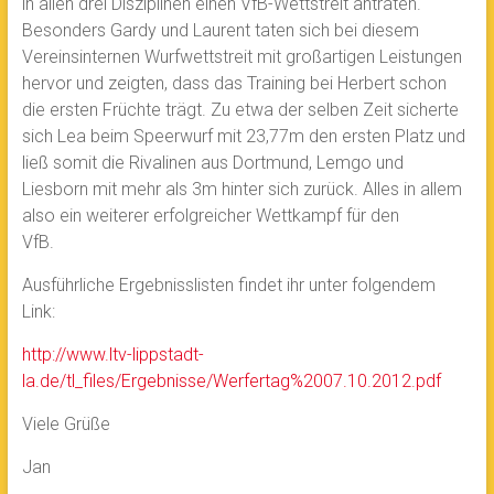
in allen drei Disziplinen einen VfB-Wettstreit antraten.
Besonders Gardy und Laurent taten sich bei diesem
Vereinsinternen Wurfwettstreit mit großartigen Leistungen
hervor und zeigten, dass das Training bei Herbert schon
die ersten Früchte trägt. Zu etwa der selben Zeit sicherte
sich Lea beim Speerwurf mit 23,77m den ersten Platz und
ließ somit die Rivalinen aus Dortmund, Lemgo und
Liesborn mit mehr als 3m hinter sich zurück. Alles in allem
also ein weiterer erfolgreicher Wettkampf für den
VfB.
Ausführliche Ergebnisslisten findet ihr unter folgendem
Link:
http://www.ltv-lippstadt-
la.de/tl_files/Ergebnisse/Werfertag%2007.10.2012.pdf
Viele Grüße
Jan