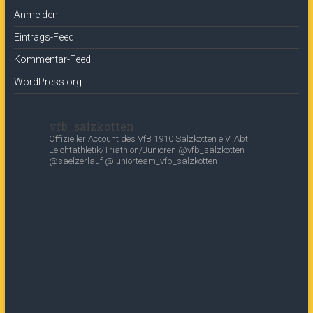
Anmelden
Eintrags-Feed
Kommentar-Feed
WordPress.org
vfb_salzkotten
Offizieller Account des
VfB 1910 Salzkotten e.V.
Abt.
Leichtathletik/Triathlon/Junioren
@vfb_salzkotten
@saelzerlauf
@juniorteam_vfb_salzkotten