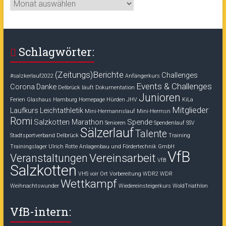
Archiv:
Schlagwörter:
(Zeitungs)Berichte
Challenges
#salzkerlauf2022
Anfängerkurs
Events & Challenges
Corona
Danke
Delbrück läuft
Dokumentation
Junioren
Ferien
Glashaus
Hamburg
Homepage
Hürden
JHV
KiLa
Mitglieder
Laufkurs
Leichtathletik
Mini-Hermannslauf
Mini-Hermsn
Romi
Salzkotten Marathon
Spende
Senioren
Spendenlauf
SSV
Sälzerlauf
Talente
Stadtsportverband Delbrück
Training
Trainingslager
Ulrich Rotte Anlagenbau und Fördertechnik GmbH
VfB
Vereinsarbeit
Veranstaltungen
VfB
Salzkotten
VHS voir Ort
Vorbereitung
WDR2
WDR
Wettkampf
Weihnachtswunder
Wiedereinsteigerkurs
WoldTriathlon
VfB-intern: