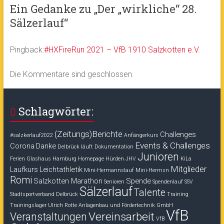
Ein Gedanke zu „
Der „wirkliche“ 28.
Sälzerlauf
“
Pingback:
#HXFireRun 2021 – VfB 1910 Salzkotten e.V.
Die Kommentare sind geschlossen.
Schlagwörter:
(Zeitungs)Berichte
Challenges
#salzkerlauf2022
Anfängerkurs
Events & Challenges
Corona
Danke
Delbrück läuft
Dokumentation
Junioren
Ferien
Glashaus
Hamburg
Homepage
Hürden
JHV
KiLa
Mitglieder
Laufkurs
Leichtathletik
Mini-Hermannslauf
Mini-Hermsn
Romi
Salzkotten Marathon
Spende
Senioren
Spendenlauf
SSV
Sälzerlauf
Talente
Stadtsportverband Delbrück
Training
Trainingslager
Ulrich Rotte Anlagenbau und Fördertechnik GmbH
VfB
Vereinsarbeit
Veranstaltungen
VfB