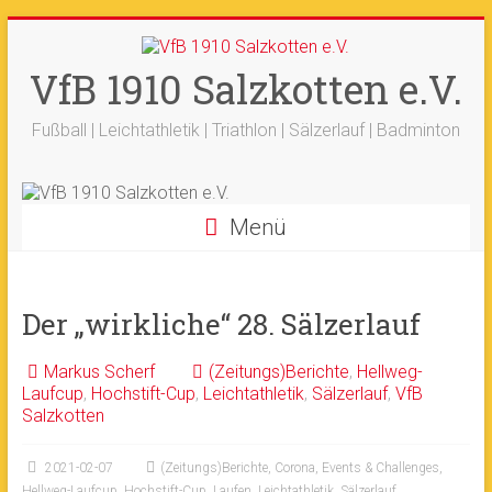
Zum
+++ 21-03. -
33. Sälzerlauf
+++
Inhalt
Ergebnisse
+++
Beitrag vom saelzer.tv
springen
VfB 1910 Salzkotten e.V.
Ok!
ist online
+++
Fotos sind online
+++
+++ 18.-19.04. -
Werfertage
+++
Fußball | Leichtathletik | Triathlon | Sälzerlauf | Badminton
Menü
Der „wirkliche“ 28. Sälzerlauf
Markus Scherf
(Zeitungs)Berichte
,
Hellweg-
Laufcup
,
Hochstift-Cup
,
Leichtathletik
,
Sälzerlauf
,
VfB
Salzkotten
2021-02-07
(Zeitungs)Berichte
,
Corona
,
Events & Challenges
,
Hellweg-Laufcup
,
Hochstift-Cup
,
Laufen
,
Leichtathletik
,
Sälzerlauf
,