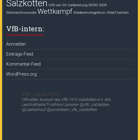
Salzkotten
VHS voir Ort
Vorbereitung
WDR2
WDR
Wettkampf
Weihnachtswunder
Wiedereinsteigerkurs
WoldTriathlon
VfB-intern:
Anmelden
Eintrags-Feed
Kommentar-Feed
WordPress.org
vfb_salzkotten
Offizieller Account des
VfB 1910 Salzkotten e.V.
Abt.
Leichtathletik/Triathlon/Junioren
@vfb_salzkotten
@saelzerlauf
@juniorteam_vfb_salzkotten