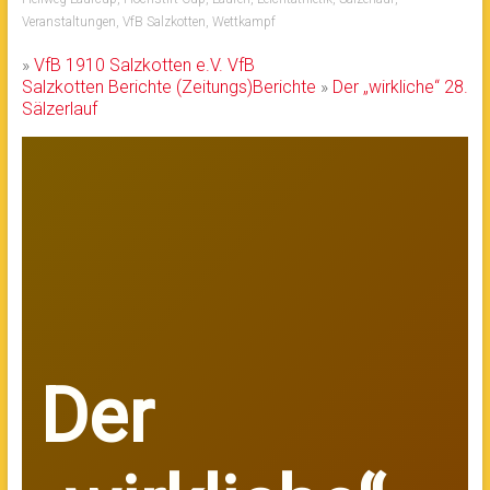
Veranstaltungen
,
VfB Salzkotten
,
Wettkampf
»
VfB 1910 Salzkotten e.V.
VfB
Salzkotten
Berichte
(Zeitungs)Berichte
»
Der „wirkliche“ 28.
Sälzerlauf
Der