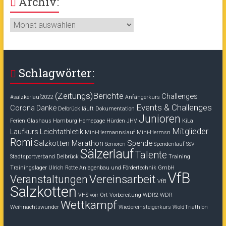
Archiv:
Archiv:
Schlagwörter:
(Zeitungs)Berichte
Challenges
#salzkerlauf2022
Anfängerkurs
Events & Challenges
Corona
Danke
Delbrück läuft
Dokumentation
Junioren
Ferien
Glashaus
Hamburg
Homepage
Hürden
JHV
KiLa
Mitglieder
Laufkurs
Leichtathletik
Mini-Hermannslauf
Mini-Hermsn
Romi
Salzkotten Marathon
Spende
Senioren
Spendenlauf
SSV
Sälzerlauf
Talente
Stadtsportverband Delbrück
Training
Trainingslager
Ulrich Rotte Anlagenbau und Fördertechnik GmbH
VfB
Vereinsarbeit
Veranstaltungen
VfB
Salzkotten
VHS voir Ort
Vorbereitung
WDR2
WDR
Wettkampf
Weihnachtswunder
Wiedereinsteigerkurs
WoldTriathlon