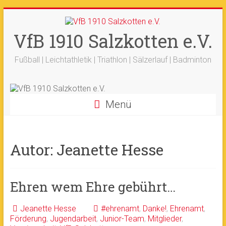
Zum
+++ 21-03. -
33. Sälzerlauf
+++
Inhalt
Ergebnisse
+++
Beitrag vom saelzer.tv
springen
VfB 1910 Salzkotten e.V.
Ok!
ist online
+++
Fotos sind online
+++
+++ 18.-19.04. -
Werfertage
+++
Fußball | Leichtathletik | Triathlon | Sälzerlauf | Badminton
Menü
Autor:
Jeanette Hesse
Ehren wem Ehre gebührt…
Jeanette Hesse
#ehrenamt
,
Danke!
,
Ehrenamt
,
Förderung
,
Jugendarbeit
,
Junior-Team
,
Mitglieder
,