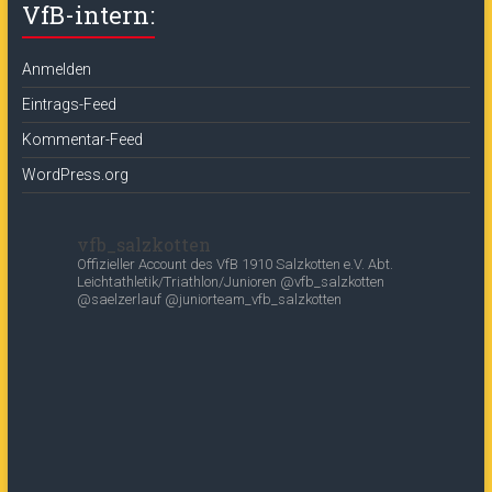
VfB-intern:
Anmelden
Eintrags-Feed
Kommentar-Feed
WordPress.org
vfb_salzkotten
Offizieller Account des
VfB 1910 Salzkotten e.V.
Abt.
Leichtathletik/Triathlon/Junioren
@vfb_salzkotten
@saelzerlauf
@juniorteam_vfb_salzkotten