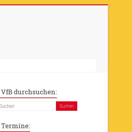
otos sind online
+++
Ok!
VfB durchsuchen:
Termine: