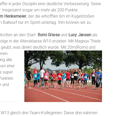
te in jeder Disziplin eine deutliche Verbesserung. Seine
er Insgesamt sogar um mehr als 200 Punkte.
m Henkemeier
, der die erhofften 6m im Kugelstoßen
allwurf nur im Sprint unterlag. Ihm können wir zu
zkotten an den Start.
Romi Griese
und
Lucy Jansen
als
olge in der Altersklasse W10 erzielen. Mit Magnus Thiele
 geübt, was direkt deutlich
wurde. Mit 20m(Romi) und
nnen.
ng alle
rken eher
ne super
 Punkten
e und
e W13 gleich drei Team-Kolleginnen. Diese drei nahmen