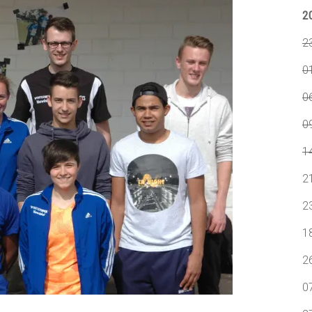
2
2
0
0
09
1
2
2
1
2
0