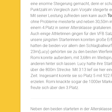
eine enorme Steigerung gemacht, denn er schaff
Punktzahl im Vergleich zum Vorjahr steigerte 
Mit seiner Leistung zufrieden sein kann auch
To
ohne Probleme meisterte und neben 30,50m im B
einem 4.Platz in seiner Altersklasse gratulieren.
Auch einige Athletinnen gingen für den VFB Sal
unsere jüngsten Starterinnen konnten große Erf
hatten die beiden vor allem den Schlagballwurf
23m(Lucy) gehörten sie zu den besten Werferi
Romi konnte außerdem, mit 3,68m im Weitspru
anderen hinter sich lassen. Lucy hatte ihre Stä
über die 800m Strecke. Mit 3:13 lief sie hier ei
Zeit. Insgesamt konnte sie so Platz 5 mit 922
erzielen. Romi knackte sogar die 1000er Mark
freute sich über den 3.Platz.
Neben den beiden starteten in der Altersklass