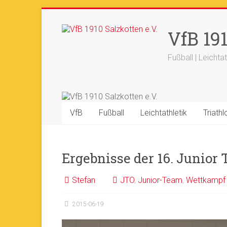
Zum
Inhalt
+++ 21-03. -
33. Sälzerlauf
+
VfB 191
springen
Fußball | Leichtat
VfB
Fußball
Leichtathletik
Triathl
Ergebnisse der 16. Junior
Stefan
JTO
,
Junior-Team
,
Wettkampf
2015-06-19