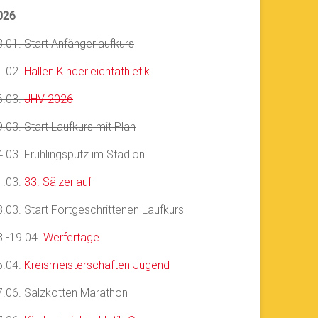
026
3.01. Start Anfängerlaufkurs
1.02.
Hallen Kinderleichtathletik
6.03.
JHV 2026
.03. Start Laufkurs mit Plan
4.03. Frühlingsputz im Stadion
1.03.
33. Sälzerlauf
3.03. Start Fortgeschrittenen Laufkurs
8.-19.04.
Werfertage
6.04.
Kreismeisterschaften Jugend
7.06. Salzkotten Marathon