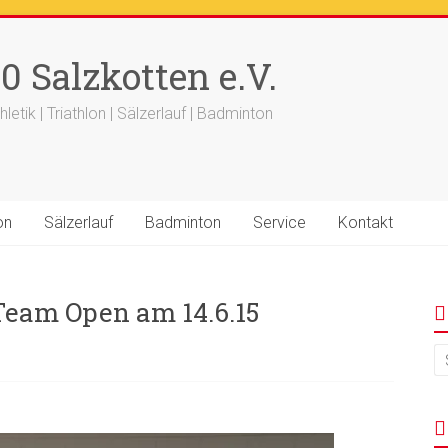
++
Ergebnisse
+++
Beitrag vom saelzer.tv ist online
+++
F
0 Salzkotten e.V.
+++ 18.-19.04. -
Werfertage
+++
hletik | Triathlon | Sälzerlauf | Badminton
on
Sälzerlauf
Badminton
Service
Kontakt
 Team Open am 14.6.15