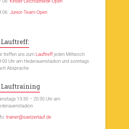
7.06.
Kinder-Leichtathletik-Open
8.06.
Junior-Team-Open
Lauftreff:
ir treffen uns zum
Lauftreff
jeden Mittwoch
9:00 Uhr am Hederauenstadion und sonntags
ach Absprache.
Lauftraining
ienstags 19:30 – 20:30 Uhr am
ederauenstadion.
nfo:
trainer@saelzerlauf.de