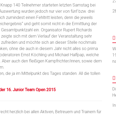
2
 Knapp 140 Teilnehmer starteten letzten Samstag bei
2
Auswertung wurden jedoch nur vier von fünf bzw. drei
h zumindest einen Fehltritt leisten, denn die jeweils
ichergebnis“ und geht somit nicht in die Ermittlung der
Gesamtpunktzahl ein.
Organisator Rupert Richards
zeigte sich mit dem Verlauf der Veranstaltung sehr
zufrieden und möchte sich an dieser Stelle nochmals
ken, ohne die auch in diesem Jahr nicht alles so prima
W
Moderatoren Ernst Köchling und Michael Halfpap, welche
1
n. Aber auch den fleißigen Kampfrichter/innen, sowie dem
n
am.
, die ja im Mittelpunkt des Tages standen. All die tollen
D
der 16. Junior Team Open 2015
H
I
ht herzlich bei allen Aktiven, Betreuern und Trainern für