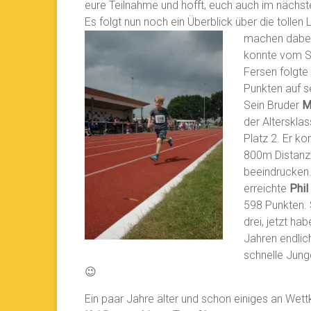
eure Teilnahme und hofft, euch auch im nächst
Es folgt nun noch ein Überblick über die tolle
machen
dabei
konnte vom SV
Fersen folgt
Punkten auf s
Sein Bruder
M
der Alterskla
Platz 2. Er ko
800m Distanz 
beeindrucken.
erreichte
Phil
598 Punkten. 
drei, jetzt hab
Jahren endlic
schnelle Junge
😉
Ein paar Jahre älter und schon einiges an Wet