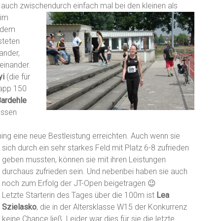
 auch zwischendurch einfach mal bei den kleinen als
eim
s dem
steten
ander,
einander.
yi
(die für
napp 150
Bardehle
lassen
ning eine neu
e Bestleistung erreichten. Auch wenn sie
sich durch ein sehr starkes Feld mit Platz 6-8 zufrieden
geben mussten, können sie mit ihren Leistungen
durchaus zufrieden sein. Und nebenbei haben sie auch
noch zum Erfolg der JT-Open beigetragen 😉
Letzte Starterin des Tages über die 100m ist
Lea
Szielasko
, die in der Altersklasse W15 der Konkurrenz
keine Chance ließ. Leider war dies für sie die letzte