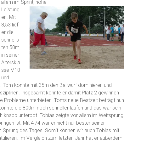
 allem im Sprint, hohe
Leistung
en. Mit
8,53 lief
er die
schnells
ten 50m
in seiner
Alterskla
sse M10
und
n. Tom konnte mit 35m den Ballwurf dominieren und
isziplinen. Insgesamt konnte er damit Platz 2 gewinnen
ne Probleme unterbieten. Toms neue Bestzeit beträgt nun
 konnte die 800m noch schneller laufen und das war sein
och knapp unterbot. Tobias zeigte vor allem im Weitsprung
ingen ist. Mit 4,74 war er nicht nur bester seiner
n Sprung des Tages. Somit können wir auch Tobias mit
tulieren. Im Vergleich zum letzten Jahr hat er außerdem