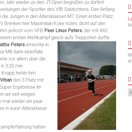
en Jahr wieder zu den JT-Open begrüßen zu dürfen!
n Leistungen der Sportler des VfB Salzkottens. Den Anfang
 die Jungen in den Altersklassen M7. Einen ersten Platz
L
 Brenken hier Maximilian Koke holen, dicht auf den
a
e ihm jedoch vom VFB
Peer Linus Peters
, der mit 442
einem ersten Wettkampf gleich aufs Treppchen durfte.
attis Peters
erreichte in
sse M8 dann ebenfalls
Wi
nnte vor allem über die
u
in 3:20 min
 Knapp hinter ihm
 Vrban
den 3.Platz mit
Super Ergebnisse ihr
Ar
en wir seit einigen
h mal wieder ein paar
n in eurer Altersklasse
tkampferfahrung hatten