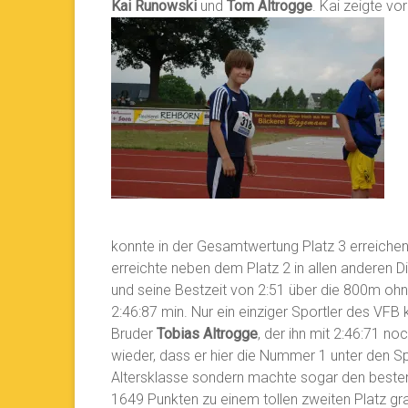
Kai Runowski
und
Tom Altrogge
.
Kai zeigte vor
konnte in der Gesamtwertung Platz 3 erreiche
erreichte neben dem Platz 2 in allen anderen D
und seine Bestzeit von 2:51 über die 800m oh
2:46:87 min. Nur ein einziger Sportler des VFB
Bruder
Tobias Altrogge
, der ihn mit 2:46:71 n
wieder, dass er hier die Nummer 1 unter den Spr
Altersklasse sondern machte sogar den beste
1649 Punkten zu einem tollen zweiten Platz gra