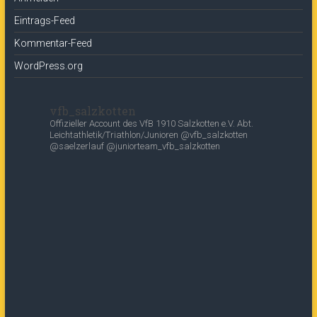
Eintrags-Feed
Kommentar-Feed
WordPress.org
vfb_salzkotten
Offizieller Account des
VfB 1910 Salzkotten e.V.
Abt.
Leichtathletik/Triathlon/Junioren
@vfb_salzkotten
@saelzerlauf
@juniorteam_vfb_salzkotten