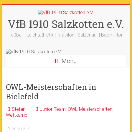
Zum
+++ 21-03. -
33. Sälzerlauf
+++
Inhalt
Ergebnisse
+++
Beitrag vom saelzer.tv
springen
VfB 1910 Salzkotten e.V.
Ok!
ist online
+++
Fotos sind online
+++
+++ 18.-19.04. -
Werfertage
+++
Fußball | Leichtathletik | Triathlon | Sälzerlauf | Badminton
Menü
OWL-Meisterschaften in
Bielefeld
Stefan
Junior-Team
,
OWL-Meisterschaften
,
Wettkampf
2015-06-10