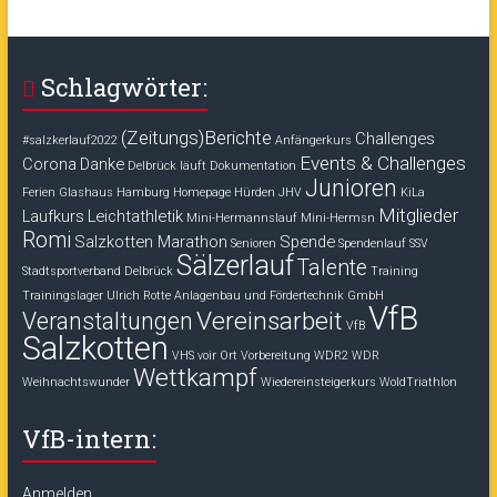
Schlagwörter:
(Zeitungs)Berichte
Challenges
#salzkerlauf2022
Anfängerkurs
Events & Challenges
Corona
Danke
Delbrück läuft
Dokumentation
Junioren
Ferien
Glashaus
Hamburg
Homepage
Hürden
JHV
KiLa
Mitglieder
Laufkurs
Leichtathletik
Mini-Hermannslauf
Mini-Hermsn
Romi
Salzkotten Marathon
Spende
Senioren
Spendenlauf
SSV
Sälzerlauf
Talente
Stadtsportverband Delbrück
Training
Trainingslager
Ulrich Rotte Anlagenbau und Fördertechnik GmbH
VfB
Vereinsarbeit
Veranstaltungen
VfB
Salzkotten
VHS voir Ort
Vorbereitung
WDR2
WDR
Wettkampf
Weihnachtswunder
Wiedereinsteigerkurs
WoldTriathlon
VfB-intern:
Anmelden