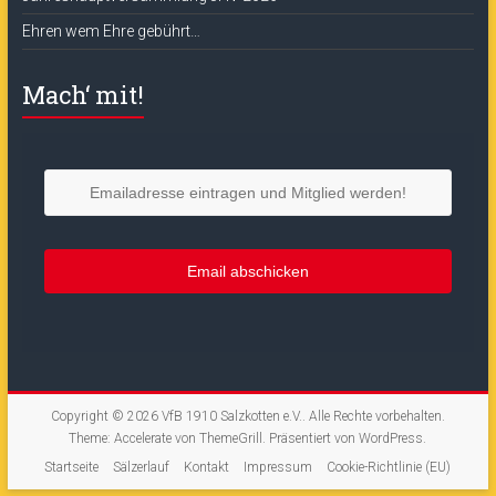
Ehren wem Ehre gebührt…
Mach‘ mit!
Copyright © 2026
VfB 1910 Salzkotten e.V.
. Alle Rechte vorbehalten.
Theme:
Accelerate
von ThemeGrill. Präsentiert von
WordPress
.
Startseite
Sälzerlauf
Kontakt
Impressum
Cookie-Richtlinie (EU)