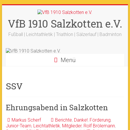
Zum
+++ 21-03. -
33. Sälzerlauf
+++
Inhalt
Ergebnisse
+++
Beitrag vom saelzer.tv
springen
VfB 1910 Salzkotten e.V.
Ok!
ist online
+++
Fotos sind online
+++
+++ 18.-19.04. -
Werfertage
+++
Fußball | Leichtathletik | Triathlon | Sälzerlauf | Badminton
Menü
SSV
Ehrungsabend in Salzkotten
Markus Scherf
Berichte
,
Danke!
,
Förderung
,
Junior-Team
,
Leichtathletik
,
Mitglieder
,
Rolf Brölemann
,