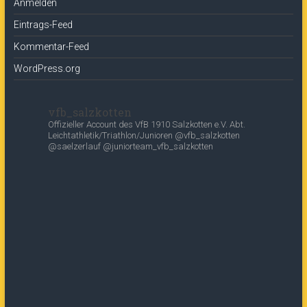
Anmelden
Eintrags-Feed
Kommentar-Feed
WordPress.org
vfb_salzkotten
Offizieller Account des
VfB 1910 Salzkotten e.V.
Abt.
Leichtathletik/Triathlon/Junioren
@vfb_salzkotten
@saelzerlauf
@juniorteam_vfb_salzkotten