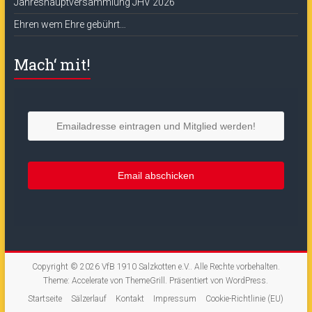
Jahreshauptversammlung JHV 2026
Ehren wem Ehre gebührt…
Mach‘ mit!
Copyright © 2026
VfB 1910 Salzkotten e.V.
. Alle Rechte vorbehalten.
Theme:
Accelerate
von ThemeGrill. Präsentiert von
WordPress
.
Startseite
Sälzerlauf
Kontakt
Impressum
Cookie-Richtlinie (EU)