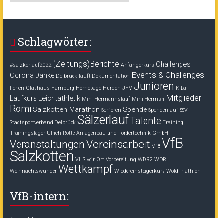
Schlagwörter:
(Zeitungs)Berichte
Challenges
#salzkerlauf2022
Anfängerkurs
Events & Challenges
Corona
Danke
Delbrück läuft
Dokumentation
Junioren
Ferien
Glashaus
Hamburg
Homepage
Hürden
JHV
KiLa
Mitglieder
Laufkurs
Leichtathletik
Mini-Hermannslauf
Mini-Hermsn
Romi
Salzkotten Marathon
Spende
Senioren
Spendenlauf
SSV
Sälzerlauf
Talente
Stadtsportverband Delbrück
Training
Trainingslager
Ulrich Rotte Anlagenbau und Fördertechnik GmbH
VfB
Vereinsarbeit
Veranstaltungen
VfB
Salzkotten
VHS voir Ort
Vorbereitung
WDR2
WDR
Wettkampf
Weihnachtswunder
Wiedereinsteigerkurs
WoldTriathlon
VfB-intern: