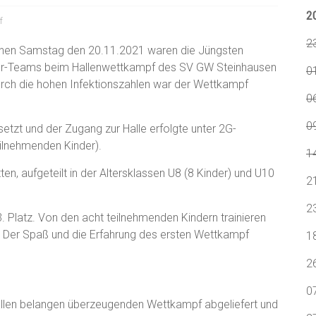
2
f
2
en Samstag den 20.11.2021 waren die Jüngsten
or-Teams beim Hallenwettkampf des SV GW Steinhausen
0
urch die hohen Infektionszahlen war der Wettkampf
0
09
setzt und der Zugang zur Halle erfolgte unter 2G-
lnehmenden Kinder).
1
, aufgeteilt in der Altersklassen U8 (8 Kinder) und U10
2
2
. Platz. Von den acht teilnehmenden Kindern trainieren
s. Der Spaß und die Erfahrung des ersten Wettkampf
1
2
0
 allen belangen überzeugenden Wettkampf abgeliefert und