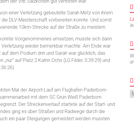
i dem der VfB Salzkotten gut vertreten war.
die von einer Verletzung gebeutelte Sarah Metz von ihrem
L
uf die DLV-Meisterschaft vorbereiten konnte. Und somit
a
olvierende 10km-Strecke auf der Straße zu meistern.
und konnte Vorgenommenes umsetzen, musste sich dann
ie Verletzung wieder bemerkbar machte. Am Ende war
tz auf dem Podium drin und Sarah war glücklich, das
Wi
„nur“ auf Platz 2 Katrin Ochs (LG Filder, 0:39:29) und
u
:36:26).
bten Mal der Airport-Lauf am Flughafen Paderborn-
Ar
r Zusammenarbeit mit dem SC Grün-Weiß Paderborn
egrenzt. Der Streckenverlauf startete auf der Start- und
ndes ging es über Straßen und Radwege durch die
auch ein paar Steigungen gemeistert werden mussten.