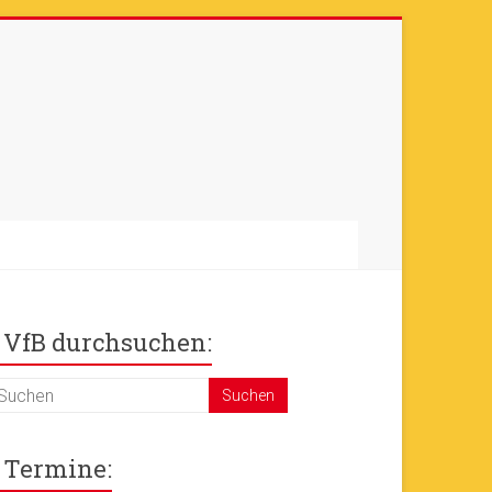
otos sind online
+++
Ok!
VfB durchsuchen:
Termine: