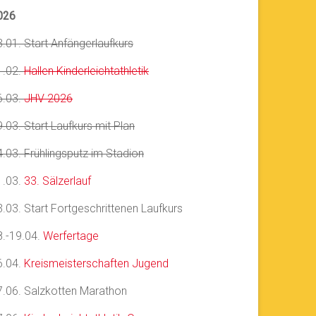
026
3.01. Start Anfängerlaufkurs
1.02.
Hallen Kinderleichtathletik
6.03.
JHV 2026
.03. Start Laufkurs mit Plan
4.03. Frühlingsputz im Stadion
1.03.
33. Sälzerlauf
3.03. Start Fortgeschrittenen Laufkurs
8.-19.04.
Werfertage
6.04.
Kreismeisterschaften Jugend
7.06. Salzkotten Marathon