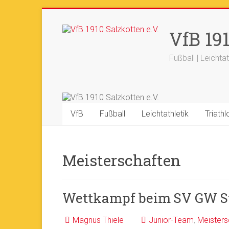
Zum
Inhalt
+++ 21-03. -
33. Sälzerlauf
+
VfB 191
springen
Fußball | Leichtat
VfB
Fußball
Leichtathletik
Triathl
Meisterschaften
Wettkampf beim SV GW St
Magnus Thiele
Junior-Team
,
Meisters