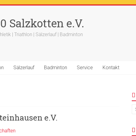
++
Ergebnisse
+++
Beitrag vom saelzer.tv ist online
+++
F
0 Salzkotten e.V.
+++ 18.-19.04. -
Werfertage
+++
hletik | Triathlon | Sälzerlauf | Badminton
on
Sälzerlauf
Badminton
Service
Kontakt
einhausen e.V.
chaften