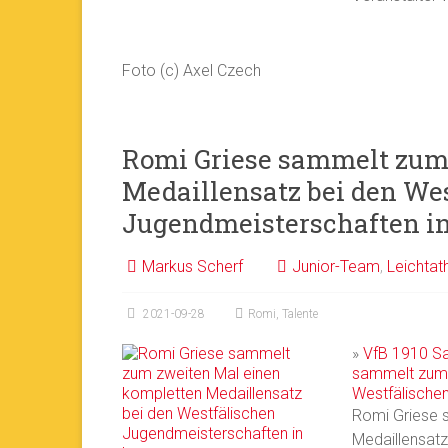
Foto (c) Axel Czech
Romi Griese sammelt zum
Medaillensatz bei den We
Jugendmeisterschaften i
Markus Scherf
Junior-Team
,
Leichtath
2021-09-28
Romi
,
Talente
»
VfB 1910 Sa
sammelt zum 
Westfälische
Romi Griese 
Medaillensat