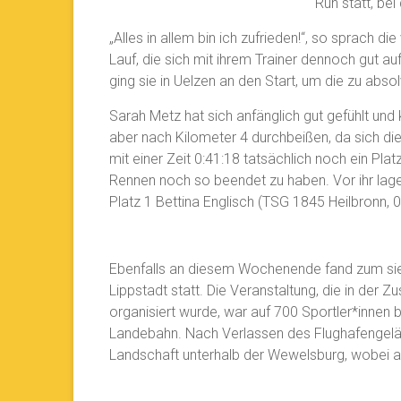
Run statt, be
„Alles in allem bin ich zufrieden!“, so sprach 
Lauf, die sich mit ihrem Trainer dennoch gut a
ging sie in Uelzen an den Start, um die zu abs
Sarah Metz hat sich anfänglich gut gefühlt 
aber nach Kilometer 4 durchbeißen, da sich d
mit einer Zeit 0:41:18 tatsächlich noch ein Pla
Rennen noch so beendet zu haben. Vor ihr lagen 
Platz 1 Bettina Englisch (TSG 1845 Heilbronn, 0
Ebenfalls an diesem Wochenende fand zum sie
Lippstadt statt. Die Veranstaltung, die in de
organisiert wurde, war auf 700 Sportler*innen b
Landebahn. Nach Verlassen des Flughafengelä
Landschaft unterhalb der Wewelsburg, wobei 