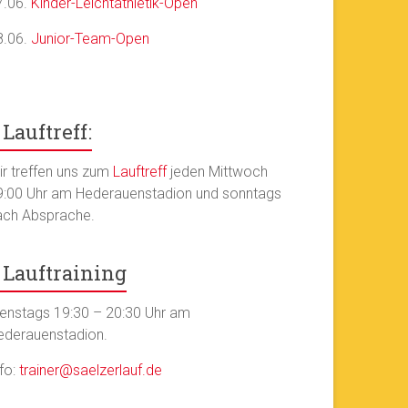
7.06.
Kinder-Leichtathletik-Open
8.06.
Junior-Team-Open
Lauftreff:
ir treffen uns zum
Lauftreff
jeden Mittwoch
9:00 Uhr am Hederauenstadion und sonntags
ach Absprache.
Lauftraining
ienstags 19:30 – 20:30 Uhr am
ederauenstadion.
nfo:
trainer@saelzerlauf.de