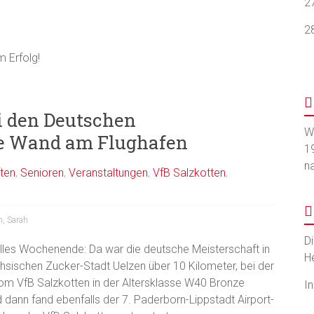
2
2
m Erfolg!
i den Deutschen
W
be Wand am Flughafen
1
n
ten
,
Senioren
,
Veranstaltungen
,
VfB Salzkotten
,
n
,
Sarah
D
olles Wochenende: Da war die deutsche Meisterschaft in
H
hsischen Zucker-Stadt Uelzen über 10 Kilometer, bei der
om VfB Salzkotten in der Altersklasse W40 Bronze
I
d dann fand ebenfalls der 7. Paderborn-Lippstadt Airport-