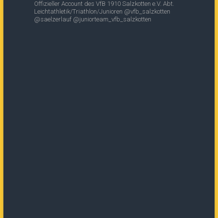
Offizieller Account des
VfB 1910 Salzkotten e.V.
Abt.
Leichtathletik/Triathlon/Junioren
@vfb_salzkotten
@saelzerlauf
@juniorteam_vfb_salzkotten