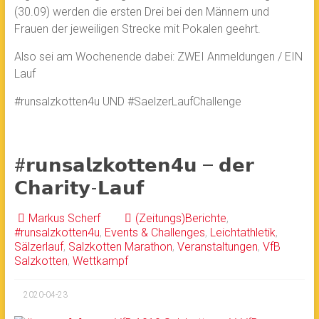
(30.09) werden die ersten Drei bei den Männern und
Frauen der jeweiligen Strecke mit Pokalen geehrt.
Also sei am Wochenende dabei: ZWEI Anmeldungen / EIN
Lauf
#runsalzkotten4u UND #SaelzerLaufChallenge
#𝗿𝘂𝗻𝘀𝗮𝗹𝘇𝗸𝗼𝘁𝘁𝗲𝗻𝟰𝘂 – 𝗱𝗲𝗿
𝗖𝗵𝗮𝗿𝗶𝘁𝘆-𝗟𝗮𝘂𝗳
Markus Scherf
(Zeitungs)Berichte
,
#runsalzkotten4u
,
Events & Challenges
,
Leichtathletik
,
Sälzerlauf
,
Salzkotten Marathon
,
Veranstaltungen
,
VfB
Salzkotten
,
Wettkampf
2020-04-23