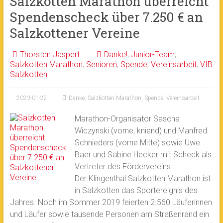
Salzkotten Marathon überreicht
Spendenscheck über 7.250 € an
Salzkottener Vereine
Thorsten Jaspert
Danke!
,
Junior-Team
,
Salzkotten Marathon
,
Senioren
,
Spende
,
Vereinsarbeit
,
VfB
Salzkotten
2023-01-22
Danke
,
Salzkotten Marathon
,
Spende
,
Vereinsarbeit
Marathon-Organisator Sascha
Wiczynski (vorne, kniend) und Manfred
Schnieders (vorne Mitte) sowie Uwe
Baer und Sabine Hecker mit Scheck als
Vertreter des Fördervereins
Der Klingenthal Salzkotten Marathon ist
in Salzkotten das Sportereignis des
Jahres. Noch im Sommer 2019 feierten 2.560 Läuferinnen
und Läufer sowie tausende Personen am Straßenrand ein