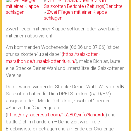
»
VfB 1910 Salzkotten e.V.
VfB
Salzkotten
Berichte
(Zeitungs)Berichte
»
Zwei Fliegen mit einer Klappe
schlagen
Zwei Fliegen mit einer Klappe schlagen oder zwei Läufe
mit einem absolvieren!
Am kommenden Wochenende (06.06 und 07.06) ist der
#runsalzkotten4u sei dabei (
https://salzkotten-
marathon.de/runsalzkotten4u-run/
), melde Dich an, laufe
eine Strecke Deiner Wahl und unterstütze die Salzkottener
Vereine.
Damit wären wir bei der Strecke Deiner Wahl. Wir vom VfB
Salzkotten haben für Dich DREI Strecken (5/10/HM)
ausgeschildert. Melde Dich also „zusätzlich“ bei der
#SaelzerLaufChallenge an
(
https://my.raceresult.com/152802/info?lang=de
) und
battle Dich mit anderen – Deine Zeit wird in die
Ergebnisliste eingetragen und am Ende der Challenge