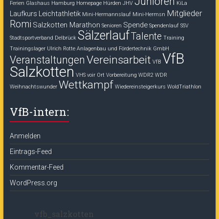
Junioren
Ferien
Glashaus
Hamburg
Homepage
Hürden
JHV
KiLa
Mitglieder
Laufkurs
Leichtathletik
Mini-Hermannslauf
Mini-Hermsn
Romi
Salzkotten Marathon
Spende
Senioren
Spendenlauf
SSV
Sälzerlauf
Talente
Stadtsportverband Delbrück
Training
Trainingslager
Ulrich Rotte Anlagenbau und Fördertechnik GmbH
VfB
Vereinsarbeit
Veranstaltungen
VfB
Salzkotten
VHS voir Ort
Vorbereitung
WDR2
WDR
Wettkampf
Weihnachtswunder
Wiedereinsteigerkurs
WoldTriathlon
VfB-intern:
Anmelden
Eintrags-Feed
Kommentar-Feed
WordPress.org
vfb_salzkotten