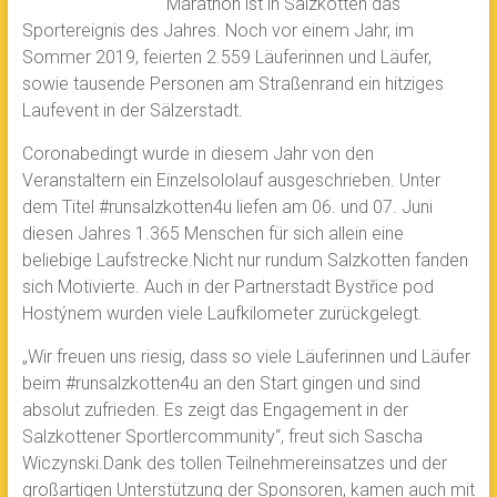
Marathon ist in Salzkotten das
Sportereignis des Jahres. Noch vor einem Jahr, im
Sommer 2019, feierten 2.559 Läuferinnen und Läufer,
sowie tausende Personen am Straßenrand ein hitziges
Laufevent in der Sälzerstadt.
Coronabedingt wurde in diesem Jahr von den
Veranstaltern ein Einzelsololauf ausgeschrieben. Unter
dem Titel #runsalzkotten4u liefen am 06. und 07. Juni
diesen Jahres 1.365 Menschen für sich allein eine
beliebige Laufstrecke.Nicht nur rundum Salzkotten fanden
sich Motivierte. Auch in der Partnerstadt Bystřice pod
Hostýnem wurden viele Laufkilometer zurückgelegt.
„Wir freuen uns riesig, dass so viele Läuferinnen und Läufer
beim #runsalzkotten4u an den Start gingen und sind
absolut zufrieden. Es zeigt das Engagement in der
Salzkottener Sportlercommunity“, freut sich Sascha
Wiczynski.Dank des tollen Teilnehmereinsatzes und der
großartigen Unterstützung der Sponsoren, kamen auch mit