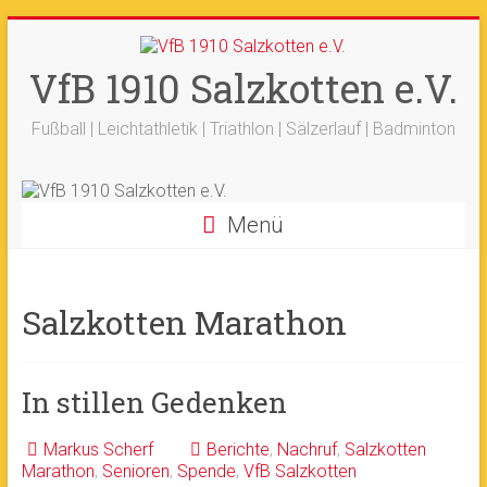
Zum
+++ 21-03. -
33. Sälzerlauf
+++
Inhalt
Ergebnisse
+++
Beitrag vom saelzer.tv
springen
VfB 1910 Salzkotten e.V.
Ok!
ist online
+++
Fotos sind online
+++
+++ 18.-19.04. -
Werfertage
+++
Fußball | Leichtathletik | Triathlon | Sälzerlauf | Badminton
Menü
Salzkotten Marathon
In stillen Gedenken
Markus Scherf
Berichte
,
Nachruf
,
Salzkotten
Marathon
,
Senioren
,
Spende
,
VfB Salzkotten