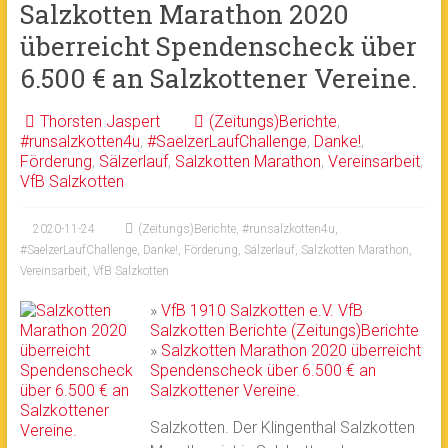
Salzkotten Marathon 2020
überreicht Spendenscheck über
6.500 € an Salzkottener Vereine.
Thorsten Jaspert
(Zeitungs)Berichte
,
#runsalzkotten4u
,
#SaelzerLaufChallenge
,
Danke!
,
Förderung
,
Sälzerlauf
,
Salzkotten Marathon
,
Vereinsarbeit
,
VfB Salzkotten
2020-11-24
(Zeitungs)Berichte
,
#runsalzkotten4u
,
#SaelzerLaufChallenge
,
Danke!
,
Förderung
,
Sälzerlauf
,
Salzkotten Marathon
,
Vereinsarbeit
,
VfB Salzkotten
»
VfB 1910 Salzkotten e.V.
VfB
Salzkotten
Berichte
(Zeitungs)Berichte
»
Salzkotten Marathon 2020 überreicht
Spendenscheck über 6.500 € an
Salzkottener Vereine.
Salzkotten. Der Klingenthal Salzkotten