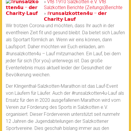
»
VfB 1910 Salzkotten e.V.
VfB
Salzkotten
Berichte
(Zeitungs)Berichte
»
#𝗿𝘂𝗻𝘀𝗮𝗹𝘇𝗸𝗼𝘁𝘁𝗲𝗻𝟰𝘂 – 𝗱𝗲𝗿
𝗖𝗵𝗮𝗿𝗶𝘁𝘆-𝗟𝗮𝘂𝗳
Wir trotzen Corona und möchten, dass Ihr auch in der
eventfreien Zeit fit und gesund bleibt. Da bietet sich Laufen
als Sportart förmlich an. Wenn wir eins können, dann
Laufsport. Daher möchten wir Euch einladen, am
#runsalzkotten4u – Lauf mitzumachen. Ein Lauf, bei dem
jeder für sich (for you) unterwegs ist. Das große
Eventerlebnis muss aktuell leider der Gesundheit der
Bevölkerung weichen.
Der Klingenthal-Salzkotten-Marathon ist das Lauf-Event
von Läufern für Läufer. Auch der #runsalzkotten4u-Lauf als
Ersatz für den in 2020 ausgefallenen Marathon wird vom
Verein zur Förderung des Sports in Salzkotten e.V.
organisiert. Dieser Förderverein unterstützt seit nunmehr
12 Jahren die Jugendabteilungen der Salzkottener
Sportvereine. Dies geschah bislang immer aus den