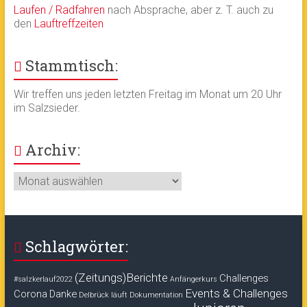
Laufen / Radfahren
nach Absprache, aber z. T. auch zu
den
Lauftreffzeiten
Stammtisch:
Wir treffen uns jeden letzten Freitag im Monat um 20 Uhr
im Salzsieder.
Archiv:
Archiv:
Schlagwörter:
(Zeitungs)Berichte
Challenges
#salzkerlauf2022
Anfängerkurs
Events & Challenges
Corona
Danke
Delbrück läuft
Dokumentation